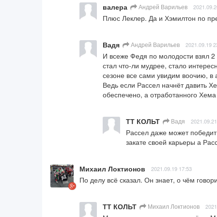
валера
Андрей Варильев
2021.09.2
Плюс Леклер. Да и Хэмилтон по пр
Вадя
Андрей Варильев
2021.09.19 2
И всеже Федя по молодости взял 2 
стал что-ли мудрее, стало интересн
сезоне все сами увидим воочию, в 
Ведь если Рассел начнёт давить Хем
обеспечено, а отработанного Хема 
ТТ КОЛЬТ
Вадя
2021.09.21
Рассел даже может победит 
закате своей карьеры а Рас
Михаил Локтионов
2021.09.19 17:53
По делу всё сказал. Он знает, о чём говор
ТТ КОЛЬТ
Михаил Локтионов
2021