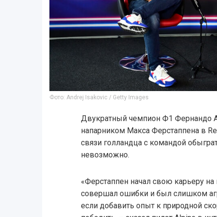
Фото: Andrej Isakovic / Getty Images
Двукратный чемпион Ф1 Фернандо Ал
напарником Макса Ферстаппена в Red 
связи голландца с командой обыгра
невозможно.
«Ферстаппен начал свою карьеру на
совершал ошибки и был слишком агр
если добавить опыт к природной скор