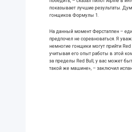
победить, – сказал пилот Alpine в и
показывает лучшие результаты. Дум
гонщиков Формулы 1.
На данный момент Ферстаппен – еди
предпочел не соревноваться. Я уваж
немногие гонщики могут прийти Red B
учитывая его опыт работы в этой ко
за пределы Red Bull, у вас может б
такой же машине», – заключил испан