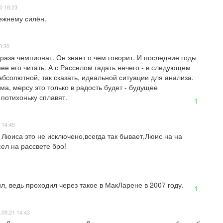
0 18:23
ежнему силён.
3:30
раза чемпионат. Он знает о чем говорит. И последние годы 
ее его читать. А с Расселом гадать нечего - в следующем 
абсолютной, так сказать, идеальной ситуации для анализа. 
а, мерсу это только в радость будет - будущее 
потихоньку сплавят.
1
 14:45
Люиса это не исключено,всегда так бывает,Люис на на 
сел на рассвете бро!
ил, ведь проходил через такое в МакЛарене в 2007 году.
1
.09.21 14:43