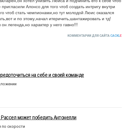
кЛарен,он хотел унизить Люиса и подчинить его к себе чтоб 
 пригласили Алонсо для того чтоб создать интригу внутри 
го чтоб стать чемпионами,но тут молодой Люис оказался 
ать,вот и по этому,начал итеричить,шантажировать и тд!
он легенда,но характер у него гавно!!!
КОММЕНТАРИИ ДЛЯ САЙТА
CACKL
E
редоточиться на себе и своей команде
оложении
к Рассел может победить Антонелли
 по скорости