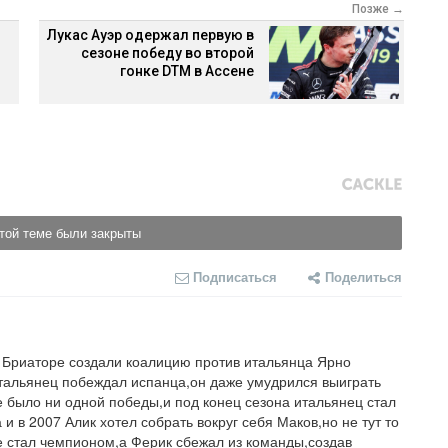
Позже →
Лукас Ауэр одержал первую в
сезоне победу во второй
гонке DTM в Ассене
той теме были закрыты
Подписаться
Поделиться
и Бриаторе создали коалицию против итальянца Ярно 
тальянец побеждал испанца,он даже умудрился выиграть 
 было ни одной победы,и под конец сезона итальянец стал 
и в 2007 Алик хотел собрать вокруг себя Маков,но не тут то 
 стал чемпионом,а Ферик сбежал из команды,создав 