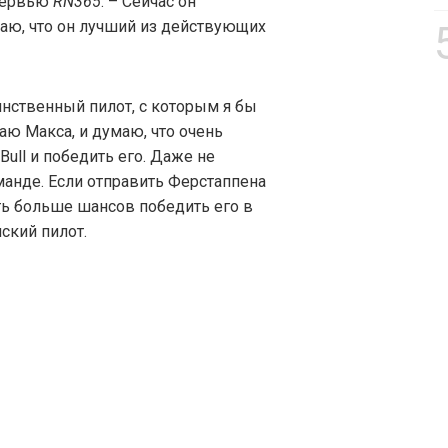
нтервью
RN365
. – Сейчас он
аю, что он лучший из действующих
нственный пилот, с которым я бы
аю Макса, и думаю, что очень
ull и победить его. Даже не
манде. Если отправить Ферстаппена
ыть больше шансов победить его в
ский пилот.