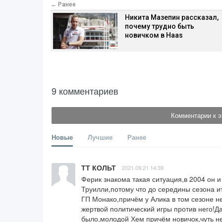
← Ранее
Никита Мазепин рассказал,
почему трудно быть
новичком в Haas
9 комментариев
Комментарии к э
Новые
Лучшие
Ранее
ТТ КОЛЬТ
2021.09.21 14:39
Ферик знакома такая ситуация,в 2004 он 
Труилли,потому что до середины сезона и
ГП Монако,причём у Алика в том сезоне не
жертвой политический игры против него!Да 
было,молодой Хем причём новичок,чуть не