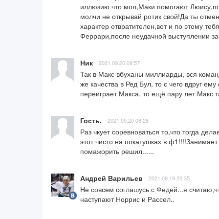
иллюзию что мол,Маки помогают Люису,пот
молчи не открывай ротик свой!Да ты отмен
характер отвратителен,вот и по этому тебя
Феррари,после неудачной выступлении за
Ник
2021.09.20 09:57
Так в Макс вбуханы миллиарды, вся команд
же качества в Ред Бул, то с чего вдруг ем
переиграет Макса, то ещё пару лет Макс 
Гость.
2021.09.20 08:28
Раз чкует соревноваться то,что тогда дел
этот чисто на покатушках в ф1!!!!Занимает
помажорить решил......
Андрей Варильев
2021.09.19 20:35
Не совсем соглашусь с Федей...я считаю,ч
наступают Норрис и Рассел..