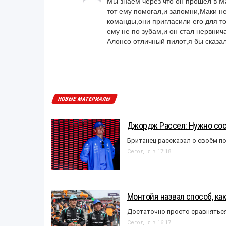
Мы знаем через что он прошёл в Ма
тот ему помогал,и запомни,Маки не
команды,они пригласили его для то
ему не по зубам,и он стал нервнич
Алонсо отличный пилот,я бы сказал 
НОВЫЕ МАТЕРИАЛЫ
Джордж Рассел: Нужно сос
Британец рассказал о своём п
Сегодня в 17:18
Монтойя назвал способ, ка
Достаточно просто сравняться
Сегодня в 16:17