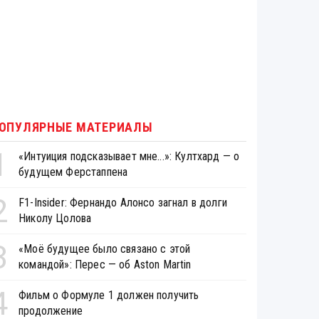
ОПУЛЯРНЫЕ МАТЕРИАЛЫ
1
«Интуиция подсказывает мне...»: Култхард — о
будущем Ферстаппена
2
F1-Insider: Фернандо Алонсо загнал в долги
Николу Цолова
3
«Моё будущее было связано с этой
командой»: Перес — об Aston Martin
4
Фильм о Формуле 1 должен получить
продолжение