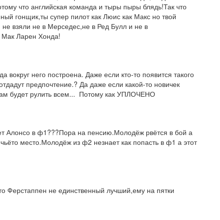
ому что английская команда и тыры пыры блядь!Так что 
ный гонщик,ты супер пилот как Люис как Макс но твой 
 не взяли не в Мерседес,не в Ред Булл и не в 
 Мак Ларен Хонда!
а вокруг него построена. Даже если кто-то появится такого 
у отдадут предпочтение.? Да даже если какой-то новичек 
там будет рулить всем...  Потому как УПЛОЧЕНО
ает Алонсо в ф1???Пора на пенсию.Молодёж рвётся в бой а 
 чьёто место.Молодёж из ф2 незнает как попасть в ф1 а этот 
то Ферстаппен не единственный лучший,ему на пятки 