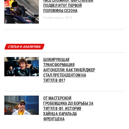
«ВСЕ СЛОЖНО». ФЕРСТАППЕН
ПОДВЕЛ ИТОГ ПЕРВОЙ
ПОЛОВИНЫ СЕЗОНА
Позавчера в 18:15
СТАТЬИ И АНАЛИТИКА
ШОКИРУЮЩАЯ
ТРАНСФОРМАЦИЯ
АНТОНЕЛЛИ: КАК ТИНЕЙДЖЕР
СТАЛ ПРЕТЕНДЕНТОМ НА
ТИТУЛ В Ф1?
ОТ МАСТЕРСКОЙ
ГРОБОВЩИКА ДО БОРЬБЫ ЗА
ТИТУЛ В Ф1. ИСТОРИЯ
ХАЙНЦА-ХАРАЛЬДА
ФРЕНТЦЕНА