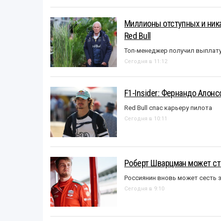
Миллионы отступных и ника
Red Bull
Топ-менеджер получил выплат
Сегодня в 11:12
F1-Insider: Фернандо Алонс
Red Bull спас карьеру пилота
Сегодня в 10:11
Роберт Шварцман может ст
Россиянин вновь может сесть з
Сегодня в 9:10