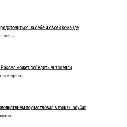
редоточиться на себе и своей команде
оложении
к Рассел может победить Антонелли
 по скорости
овольствием поучаствовал в гонках IndyCar
upercars