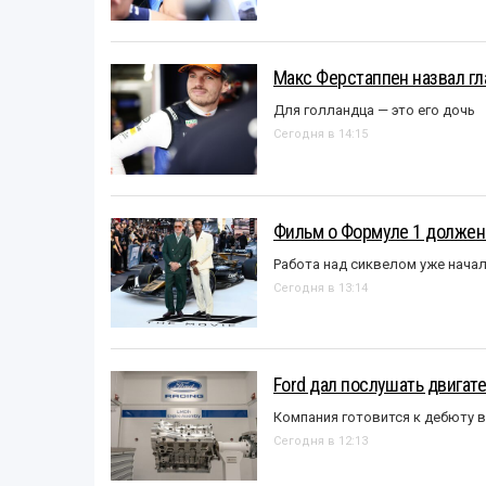
Макс Ферстаппен назвал гл
Для голландца — это его дочь
Сегодня в 14:15
Фильм о Формуле 1 должен
Работа над сиквелом уже нача
Сегодня в 13:14
Ford дал послушать двигате
Компания готовится к дебюту 
Сегодня в 12:13