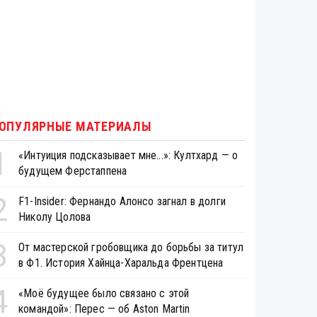
ОПУЛЯРНЫЕ МАТЕРИАЛЫ
1
«Интуиция подсказывает мне...»: Култхард — о
будущем Ферстаппена
2
F1-Insider: Фернандо Алонсо загнал в долги
Николу Цолова
3
От мастерской гробовщика до борьбы за титул
в Ф1. История Хайнца-Харальда Френтцена
4
«Моё будущее было связано с этой
командой»: Перес — об Aston Martin