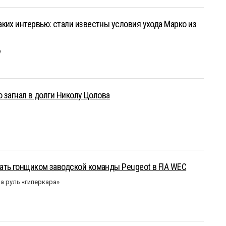
ких интервью: стали известны условия ухода Марко из
у
о загнал в долги Николу Цолова
ать гонщиком заводской команды Peugeot в FIA WEC
а руль «гиперкара»