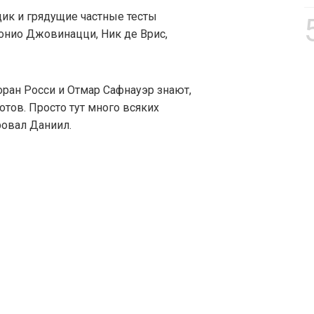
ик и грядущие частные тесты
тонио Джовинацци, Ник де Врис,
оран Росси и Отмар Сафнауэр знают,
готов. Просто тут много всяких
ровал Даниил.