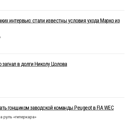
ких интервью: стали известны условия ухода Марко из
у
о загнал в долги Николу Цолова
ать гонщиком заводской команды Peugeot в FIA WEC
а руль «гиперкара»