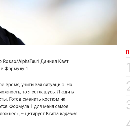
П
o Rosso/AlphaTauri Даниил Квят
в Формулу 1.
ое время, учитывая ситуацию. Но
зможность, то я соглашусь. Люди в
акты. Готов сменить костюм на
тся. Формула 1 для меня самое
сложнее», – цитирует Квята
издание