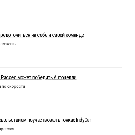
редоточиться на себе и своей команде
оложении
к Рассел может победить Антонелли
 по скорости
овольствием поучаствовал в гонках IndyCar
upercars