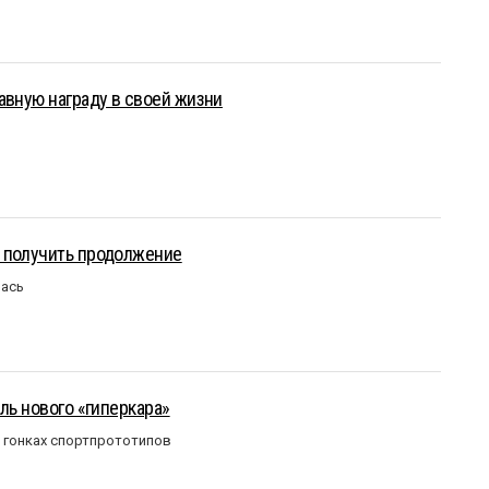
авную награду в своей жизни
 получить продолжение
лась
ль нового «гиперкара»
в гонках спортпрототипов