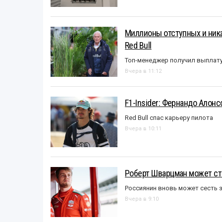
Миллионы отступных и ника
Red Bull
Топ-менеджер получил выплат
Вчера в 11:12
F1-Insider: Фернандо Алонс
Red Bull спас карьеру пилота
Вчера в 10:11
Роберт Шварцман может ст
Россиянин вновь может сесть з
Вчера в 9:10