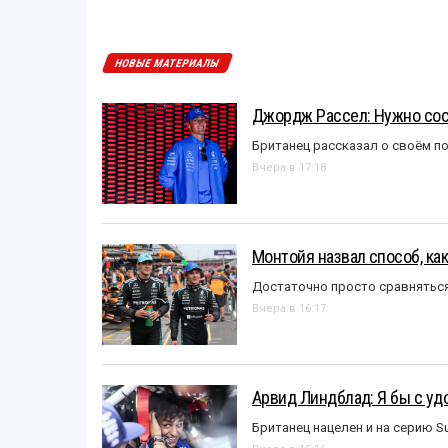
НОВЫЕ МАТЕРИАЛЫ
Джордж Рассел: Нужно сос
Британец рассказал о своём п
Вчера в 17:18
Монтойя назвал способ, ка
Достаточно просто сравняться
Вчера в 16:17
Арвид Линдблад: Я бы с уд
Британец нацелен и на серию S