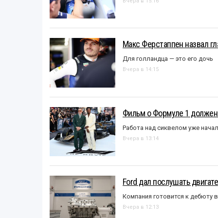
Вчера в 15:16
Макс Ферстаппен назвал гл
Для голландца — это его дочь
Вчера в 14:15
Фильм о Формуле 1 должен
Работа над сиквелом уже нача
Вчера в 13:14
Ford дал послушать двигате
Компания готовится к дебюту 
Вчера в 12:13