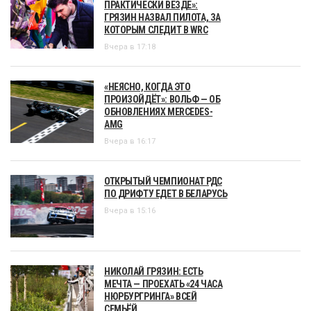
ПРАКТИЧЕСКИ ВЕЗДЕ»:
ГРЯЗИН НАЗВАЛ ПИЛОТА, ЗА
КОТОРЫМ СЛЕДИТ В WRC
Вчера в 17:18
«НЕЯСНО, КОГДА ЭТО
ПРОИЗОЙДЁТ»: ВОЛЬФ — ОБ
ОБНОВЛЕНИЯХ MERCEDES-
AMG
Вчера в 16:17
ОТКРЫТЫЙ ЧЕМПИОНАТ РДС
ПО ДРИФТУ ЕДЕТ В БЕЛАРУСЬ
Вчера в 15:16
НИКОЛАЙ ГРЯЗИН: ЕСТЬ
МЕЧТА — ПРОЕХАТЬ «24 ЧАСА
НЮРБУРГРИНГА» ВСЕЙ
СЕМЬЁЙ