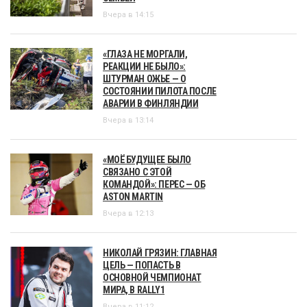
Вчера в 14:15
«ГЛАЗА НЕ МОРГАЛИ,
РЕАКЦИИ НЕ БЫЛО»:
ШТУРМАН ОЖЬЕ — О
СОСТОЯНИИ ПИЛОТА ПОСЛЕ
АВАРИИ В ФИНЛЯНДИИ
Вчера в 13:14
«МОЁ БУДУЩЕЕ БЫЛО
СВЯЗАНО С ЭТОЙ
КОМАНДОЙ»: ПЕРЕС — ОБ
ASTON MARTIN
Вчера в 12:13
НИКОЛАЙ ГРЯЗИН: ГЛАВНАЯ
ЦЕЛЬ — ПОПАСТЬ В
ОСНОВНОЙ ЧЕМПИОНАТ
МИРА, В RALLY1
Вчера в 11:12