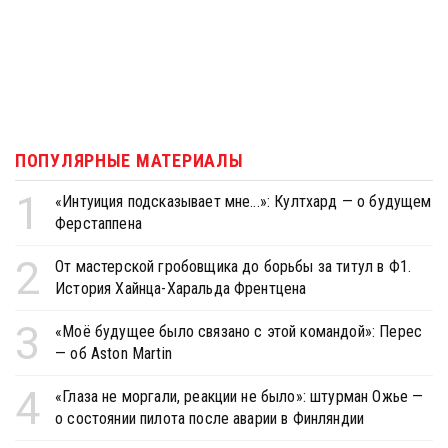
ПОПУЛЯРНЫЕ МАТЕРИАЛЫ
1
«Интуиция подсказывает мне...»: Култхард — о будущем
Ферстаппена
2
От мастерской гробовщика до борьбы за титул в Ф1.
История Хайнца-Харальда Френтцена
3
«Моё будущее было связано с этой командой»: Перес
— об Aston Martin
4
«Глаза не моргали, реакции не было»: штурман Ожье —
о состоянии пилота после аварии в Финляндии