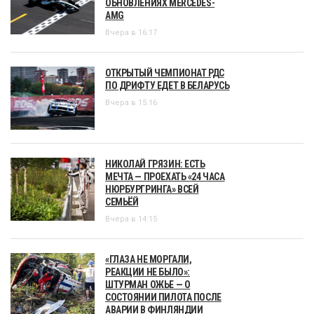
ОБНОВЛЕНИЯХ MERCEDES-
AMG
Вчера в 16:17
ОТКРЫТЫЙ ЧЕМПИОНАТ РДС
ПО ДРИФТУ ЕДЕТ В БЕЛАРУСЬ
Вчера в 15:16
НИКОЛАЙ ГРЯЗИН: ЕСТЬ
МЕЧТА — ПРОЕХАТЬ «24 ЧАСА
НЮРБУРГРИНГА» ВСЕЙ
СЕМЬЁЙ
Вчера в 14:15
«ГЛАЗА НЕ МОРГАЛИ,
РЕАКЦИИ НЕ БЫЛО»:
ШТУРМАН ОЖЬЕ — О
СОСТОЯНИИ ПИЛОТА ПОСЛЕ
АВАРИИ В ФИНЛЯНДИИ