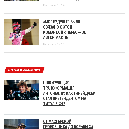
Вчера в 13:14
«МОЁ БУДУЩЕЕ БЫЛО
СВЯЗАНО С ЭТОЙ
КОМАНДОЙ»: ПЕРЕС — ОБ
ASTON MARTIN
Вчера в 12:13
СТАТЬИ И АНАЛИТИКА
ШОКИРУЮЩАЯ
ТРАНСФОРМАЦИЯ
АНТОНЕЛЛИ: КАК ТИНЕЙДЖЕР
СТАЛ ПРЕТЕНДЕНТОМ НА
ТИТУЛ В Ф1?
ОТ МАСТЕРСКОЙ
ГРОБОВЩИКА ДО БОРЬБЫ ЗА