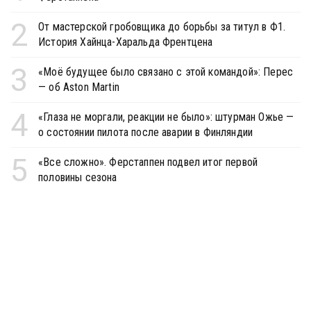
2
От мастерской гробовщика до борьбы за титул в Ф1.
История Хайнца-Харальда Френтцена
3
«Моё будущее было связано с этой командой»: Перес
— об Aston Martin
4
«Глаза не моргали, реакции не было»: штурман Ожье —
о состоянии пилота после аварии в Финляндии
5
«Все сложно». Ферстаппен подвел итог первой
половины сезона