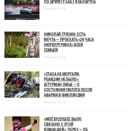
ПО ДРИФТУ ЕДЕТ В БЕЛАРУСЬ
Вчера в 15:16
НИКОЛАЙ ГРЯЗИН: ЕСТЬ
МЕЧТА — ПРОЕХАТЬ «24 ЧАСА
НЮРБУРГРИНГА» ВСЕЙ
СЕМЬЁЙ
Вчера в 14:15
«ГЛАЗА НЕ МОРГАЛИ,
РЕАКЦИИ НЕ БЫЛО»:
ШТУРМАН ОЖЬЕ — О
СОСТОЯНИИ ПИЛОТА ПОСЛЕ
АВАРИИ В ФИНЛЯНДИИ
Вчера в 13:14
«МОЁ БУДУЩЕЕ БЫЛО
СВЯЗАНО С ЭТОЙ
КОМАНДОЙ»: ПЕРЕС — ОБ