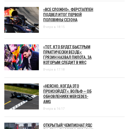
«ВСЕ СЛОЖНО». ФЕРСТАППЕН
ПОДВЕЛ ИТОГ ПЕРВОЙ
ПОЛОВИНЫ СЕЗОНА
Вчера в 18:15
«ТОТ, КТО БУДЕТ БЫСТРЫМ
ПРАКТИЧЕСКИ ВЕЗДЕ»:
ГРЯЗИН НАЗВАЛ ПИЛОТА, ЗА
КОТОРЫМ СЛЕДИТ В WRC
Вчера в 17:18
«НЕЯСНО, КОГДА ЭТО
ПРОИЗОЙДЁТ»: ВОЛЬФ — ОБ
ОБНОВЛЕНИЯХ MERCEDES-
AMG
Вчера в 16:17
ОТКРЫТЫЙ ЧЕМПИОНАТ РДС