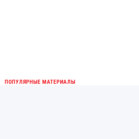
ПОПУЛЯРНЫЕ МАТЕРИАЛЫ
1
«Интуиция подсказывает мне...»: Култхард — о будущем
Ферстаппена
2
От мастерской гробовщика до борьбы за титул в Ф1.
История Хайнца-Харальда Френтцена
3
«Моё будущее было связано с этой командой»: Перес