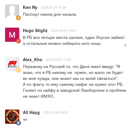
Ken Ny
2024.04.04 16:56
Паспорт смени для начала.
Hugo Stigliz
2024.04.04 10:57
В РБ все четыре места шаткие, один Лоусон займет 
а остальные можно набирать кого хошь
-1
Alex_Kho
2024.04.04 10:53
Перевожу на Русский то, что Даня имел ввиду: "Я 
знаю, что в РБ никому не  нужен, но мало ли будет 
во мне нужда, они знают как со мной связаться". 

А по факту то ему самому нафиг не нужен этот РБ. 
Гоняет по кайфу в заводской Ламборгини и проблем 
не знает ИМХО.
All Hayg
2024.04.04 09:00
чч