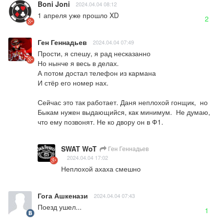
Boni Joni
2024.04.04 08:12
1 апреля уже прошло XD
2
Ген Геннадьев
2024.04.04 07:49
Прости, я спешу, я рад несказанно 

Но нынче я весь в делах.

А потом достал телефон из кармана

И стёр его номер нах.

Сейчас это так работает. Даня неплохой гонщик,  но 
Быкам нужен выдающийся, как минимум.  Не думаю,  
что ему позвонят. Не ко двору он в Ф1.
SWAT WoT
Ген Геннадьев
2024.04.04 17:02
Неплохой ахаха смешно
Гога Ашкенази
2024.04.04 07:43
Поезд ушел...
1