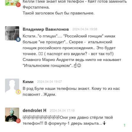
Келли Пике знает мой телефон - Квят готов заменить 
Ферстаппена.

Такой заголовок был бы правильнее.
Владимир Вавилонов
2024.04.04 19:08
Кстати.."о птицах".... "Российский гонщик" никак 
больше "не проходит".. Скорее -  итальянский 
гонщик российского происхождения.. Это будет 
точнее. 🤷‍♂️ ( паспорт его видели? - вот так-то!!)

Славного Марио Андретти ведь никто не называет 
"Итальянским гонщиком"..☝️😉
Кими
2024.04.04 19:07
В рэд Буле наши телефоны знают. Кому то из нас 
позвонят . Ждем.
dendrolet H
2024.04.04 17:19
🤣🤣🤣🤣🤣🤣🤣🤣🤣Они уже давно стёрли твой 
телефон!!! В формулу-1 дверь закрыта...🤷
1