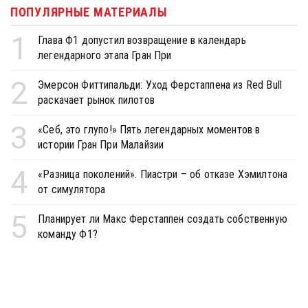
ПОПУЛЯРНЫЕ МАТЕРИАЛЫ
1
Глава Ф1 допустил возвращение в календарь
легендарного этапа Гран При
2
Эмерсон Фиттипальди: Уход Ферстаппена из Red Bull
раскачает рынок пилотов
3
«Себ, это глупо!» Пять легендарных моментов в
истории Гран При Малайзии
4
«Разница поколений». Пиастри – об отказе Хэмилтона
от симулятора
5
Планирует ли Макс Ферстаппен создать собственную
команду Ф1?