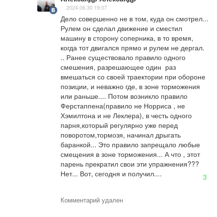
2024.06.30 19:07
Дело совершенно не в том, куда он смотрел... 
Рулем он сделал движение и сместил 
машину в сторону соперника, в то время, 
когда тот двигался прямо и рулем не дергал. 
.. Ранее существовало правило одного 
смешения, разрешающее один  раз 
вмешаться со своей траектории при обороне 
позиции, и неважно где, в зоне торможения 
или раньше.... Потом возникло правило 
Ферстаппена(правило не Норриса , не 
Хэмилтона и не Леклера), в честь одного 
парня,который регулярно уже перед 
поворотом,тормозя, начинал дрыгать 
баранкой... Это правило запрещало любые 
смещения в зоне торможения... А что , этот 
парень прекратил свои эти упражнения??? 
Нет... Вот, сегодня и получил....
3
Комментарий удален