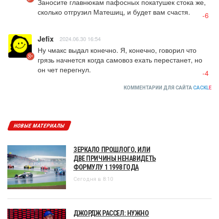
Заносите главнюкам пафосных покатушек стока же, 
сколько отгрузил Матешиц, и будет вам счастя.
-6
Jefix
2024.06.30 16:54
Ну чмакс выдал конечно. Я, конечно, говорил что 
грязь начнется когда самовоз ехать перестанет, но 
он чет перегнул.
-4
КОММЕНТАРИИ ДЛЯ САЙТА
CACKL
E
НОВЫЕ МАТЕРИАЛЫ
ЗЕРКАЛО ПРОШЛОГО, ИЛИ
ДВЕ ПРИЧИНЫ НЕНАВИДЕТЬ
ФОРМУЛУ 1 1998 ГОДА
Сегодня в 8:10
ДЖОРДЖ РАССЕЛ: НУЖНО