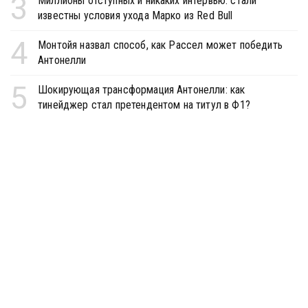
3
Миллионы отступных и никаких интервью: стали
известны условия ухода Марко из Red Bull
4
Монтойя назвал способ, как Рассел может победить
Антонелли
5
Шокирующая трансформация Антонелли: как
тинейджер стал претендентом на титул в Ф1?