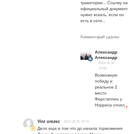
траектории... Ссылку на 
официальный документ 
нужно искать, если он 
есть в сети...
Комментарий удален
Александр
Александр
2024.06.30
19:56
Возможную 
победу и 
реальное 2 
место 
Ферстаппен у 
Норриса отнял...
-1
Vint orezec
2024.06.30 18:18
Дело еще в том что до начала торможения 
Ландо был далеко позади Макса.
