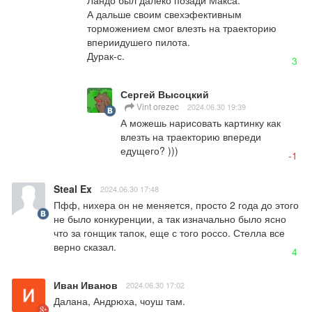
А дальше своим свехэфективным 
торможением смог влезть на траекторию 
впериидушего пилота. 

Дурак-с.
3
Сергей Высоцкий
Vint orezec
2024.06.30 19:39
А можешь нарисовать картинку как 
влезть на траекторию впереди 
едущего? )))
-1
Steal Ex
2024.06.30 17:48
Пфф, нихера он не меняется, просто 2 года до этого 
не было конкуренции, а так изначально было ясно 
что за гонщик тапок, еще с того россо. Стелла все 
верно сказал.
4
Иван Иванов
2024.06.30 17:02
Далана, Андрюха, чоуш там. 
