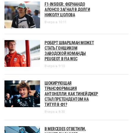
F1-INSIDER: ФЕРНАНДО
АЛОНСО ЗАГНАЛ В ДОЛГИ
НИКОЛУ ЦОЛОВА
Вчера в 10:11
РОБЕРТ ШВАРЦМАН МОЖЕТ
СТАТЬ ГОНЩИКОМ
ЗАВОДСКОЙ КОМАНДЫ
PEUGEOT В FIA WEC
Вчера в 9:10
ШОКИРУЮЩАЯ
ТРАНСФОРМАЦИЯ
АНТОНЕЛЛИ: КАК ТИНЕЙДЖЕР
СТАЛ ПРЕТЕНДЕНТОМ НА
ТИТУЛ В Ф1?
Вчера в 8:30
В MERCEDES ОТВЕТИЛИ,