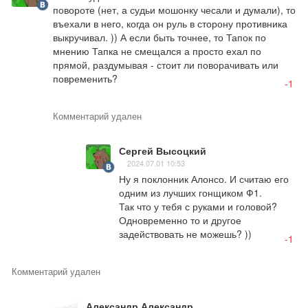
повороте (нет, а судьи мошонку чесали и думали), то 
въехали в него, когда он руль в сторону противника 
выкручивал. )) А если быть точнее, то Тапок по 
мнению Тапка не смещался а просто ехал по 
прямой, раздумывая - стоит ли поворачивать или 
повременить?
-1
Комментарий удален
Сергей Высоцкий
2024.07.01 10:53
Ну я поклонник Алонсо. И считаю его 
одним из лучших гонщиком Ф1.

Так что у тебя с руками и головой? 
Одновременно то и другое 
задействовать не можешь? ))
-1
Комментарий удален
Александр Александр