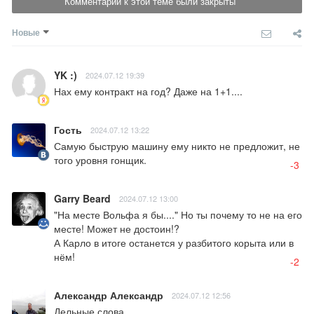
Комментарии к этой теме были закрыты
Новые
YK :)
2024.07.12 19:39
Нах ему контракт на год? Даже на 1+1....
Гость
2024.07.12 13:22
Самую быструю машину ему никто не предложит, не 
того уровня гонщик.
-3
Garry Beard
2024.07.12 13:00
"На месте Вольфа я бы...." Но ты почему то не на его 
месте! Может не достоин!? 

А Карло в итоге останется у разбитого корыта или в 
нём!
-2
Александр Александр
2024.07.12 12:56
Дельные слова...