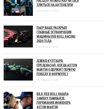
РАССЕЛУ НУЖНО НАУЧИТЬСЯ
ЗЛИТЬСЯ НА АНТОНЕЛЛИ
Сегодня в 17:01
ПЬЕР ВАШЕ РАСКРЫЛ
ГЛАВНЫЕ ОГРАНИЧЕНИЯ
МАШИНЫ RED BULL RACING
2026 ГОДА
Сегодня в 16:05
ДЭВИД КУЛТХАРД
ПРЕДСКАЗАЛ, КОГДА ASTON
MARTIN ОДЕРЖИТ ПЕРВУЮ
ПОБЕДУ В ФОРМУЛЕ 1
Сегодня в 15:09
BILD: RED BULL НАШЛА
ЗАМЕНУ ЛАМБЬЯЗЕ,
ПЕРЕМАНИВ ИНЖЕНЕРА
ASTON MARTIN