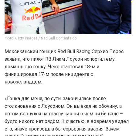
Фото: Getty Images / Red Bull Content Pool
Мексиканский гонщик Red Bull Racing Серхио Перес
заявил, что пилот RB Лиам Лоусон испортил ему
домашнюю гонку. Чеко стартовал 18-м и
финишировал 17-м после инцидента с
новозеландцем.
«Гонка для меня, по сути, закончилась после
столкновения с Лоусоном. Он выехал на обочину, а
потом вернулся на трассу как ни в чём ни бывало –
будто никого нет рядом. К счастью, я вовремя увидел
его, иначе произошла бы серьёзная авария. Зачем