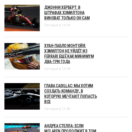
ДЖОННИ ХЕРБЕРТ: В
ШТРАФАХ ХЭМИЛТОНА
ВИНОВАТ ТОЛЬКО ОН САМ
Сегодня в 13:14
ХУАН-ПАБЛО МОНТОЙЯ:
ХЭМИЛТОН НЕ УЙДЁТ ИЗ
FERRARI ЕЩЁ КАК МИНИМУМ
ДВА-ТРИ ГОДА
Сегодня в 12:18
ГЛАВА CADILLAC: МЫ ХОТИМ
СОЗДАТЬ КОМАНДУ, В
КОТОРУЮ МЕЧТАЮТ ПОПАСТЬ
ВСЕ
Сегодня в 11:20
АНДРЕА СТЕЛЛА: ЕСЛИ
MCLAREN ПРОДОЛЖИТ В ТОМ