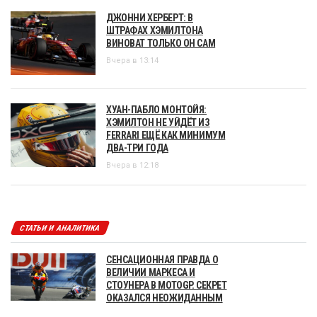
ДЖОННИ ХЕРБЕРТ: В
ШТРАФАХ ХЭМИЛТОНА
ВИНОВАТ ТОЛЬКО ОН САМ
Вчера в 13:14
ХУАН-ПАБЛО МОНТОЙЯ:
ХЭМИЛТОН НЕ УЙДЁТ ИЗ
FERRARI ЕЩЁ КАК МИНИМУМ
ДВА-ТРИ ГОДА
Вчера в 12:18
СТАТЬИ И АНАЛИТИКА
СЕНСАЦИОННАЯ ПРАВДА О
ВЕЛИЧИИ МАРКЕСА И
СТОУНЕРА В MOTOGP. СЕКРЕТ
ОКАЗАЛСЯ НЕОЖИДАННЫМ