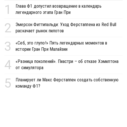
1
Глава Ф1 допустил возвращение в календарь
легендарного этапа Гран При
2
Эмерсон Фиттипальди: Уход Ферстаппена из Red Bull
раскачает рынок пилотов
3
«Себ, это глупо!» Пять легендарных моментов в
истории Гран При Малайзии
4
«Разница поколений». Пиастри – об отказе Хэмилтона
от симулятора
5
Планирует ли Макс Ферстаппен создать собственную
команду Ф1?