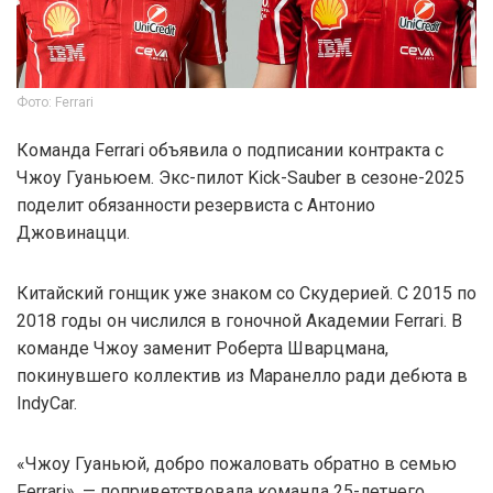
Фото: Ferrari
Команда Ferrari объявила о подписании контракта с
Чжоу Гуаньюем. Экс-пилот Kick-Sauber в сезоне-2025
поделит обязанности резервиста с Антонио
Джовинацци.
Китайский гонщик уже знаком со Скудерией. С 2015 по
2018 годы он числился в гоночной Академии Ferrari. В
команде Чжоу заменит Роберта Шварцмана,
покинувшего коллектив из Маранелло ради дебюта в
IndyCar.
«Чжоу Гуаньюй, добро пожаловать обратно в семью
Ferrari», — поприветствовала команда 25-летнего