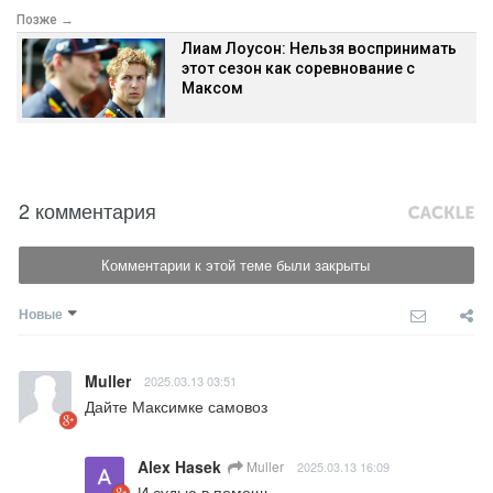
Позже →
Лиам Лоусон: Нельзя воспринимать
этот сезон как соревнование с
Максом
2 комментария
Комментарии к этой теме были закрыты
Новые
Muller
2025.03.13 03:51
Дайте Максимке самовоз
Alex Hasek
Muller
2025.03.13 16:09
И судью в помощь.