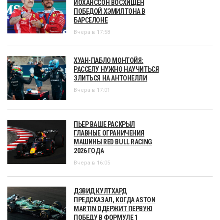
ЙОХАНССОН ВОСХИЩЁН
ПОБЕДОЙ ХЭМИЛТОНА В
БАРСЕЛОНЕ
Вчера в 17:58
ХУАН-ПАБЛО МОНТОЙЯ:
РАССЕЛУ НУЖНО НАУЧИТЬСЯ
ЗЛИТЬСЯ НА АНТОНЕЛЛИ
Вчера в 17:01
ПЬЕР ВАШЕ РАСКРЫЛ
ГЛАВНЫЕ ОГРАНИЧЕНИЯ
МАШИНЫ RED BULL RACING
2026 ГОДА
Вчера в 16:05
ДЭВИД КУЛТХАРД
ПРЕДСКАЗАЛ, КОГДА ASTON
MARTIN ОДЕРЖИТ ПЕРВУЮ
ПОБЕДУ В ФОРМУЛЕ 1