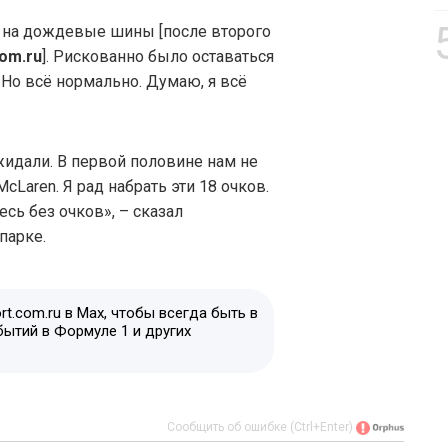
 на дождевые шины [после второго
om.ru
]. Рискованно было оставаться
. Но всё нормально. Думаю, я всё
жидали. В первой половине нам не
McLaren. Я рад набрать эти 18 очков.
сь без очков», – сказал
парке.
t.com.ru в Max, чтобы всегда быть в
бытий в Формуле 1 и других
Сообщить об ошибке (Ctrl+Enter)