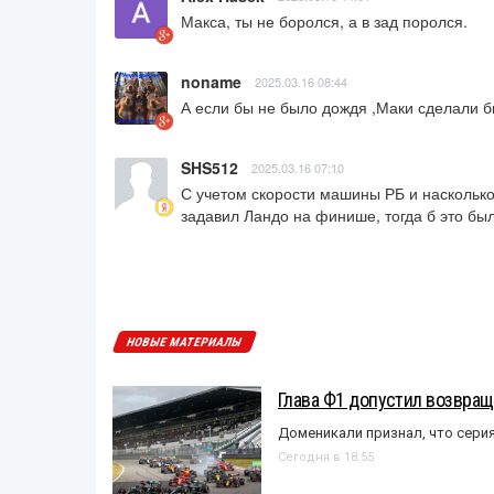
Макса, ты не боролся, а в зад поролся.
noname
2025.03.16 08:44
А если бы не было дождя ,Маки сделали бы
SHS512
2025.03.16 07:10
С учетом скорости машины РБ и насколько
задавил Ландо на финише, тогда б это был
НОВЫЕ МАТЕРИАЛЫ
Глава Ф1 допустил возвращ
Доменикали признал, что сери
Сегодня в 18:55