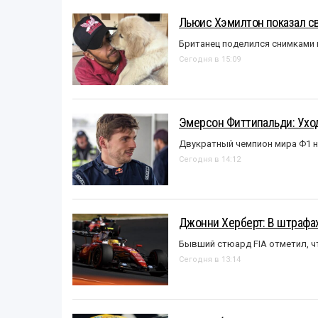
Льюис Хэмилтон показал с
Британец поделился снимками 
Сегодня в 15:09
Эмерсон Фиттипальди: Уход
Двукратный чемпион мира Ф1 н
Сегодня в 14:12
Джонни Херберт: В штрафах
Бывший стюард FIA отметил, ч
Сегодня в 13:14