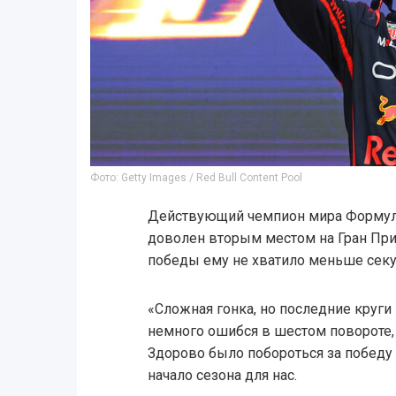
Фото: Getty Images / Red Bull Content Pool
Действующий чемпион мира Формулы
доволен вторым местом на Гран При 
победы ему не хватило меньше сек
«Сложная гонка, но последние круг
немного ошибся в шестом повороте, 
Здорово было побороться за победу 
начало сезона для нас.