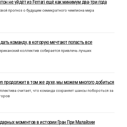
он не уйдёт из Ferrari ещё как минимум два-три года
вой прогноз о будущем семикратного чемпиона мира
оздать команду, в которую мечтают попасть все
мериканский коллектив собирается привлечь лучших
en продолжит в том же духе, мы можем многого добиться
ллектива считает, что команда сохраняет шансы побороться за
торов
ендарных моментов в истории Гран При Малайзии