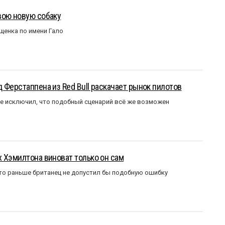
вою новую собаку
щенка по имени Гало
 Ферстаппена из Red Bull раскачает рынок пилотов
е исключил, что подобный сценарий всё же возможен
 Хэмилтона виноват только он сам
то раньше британец не допустил бы подобную ошибку