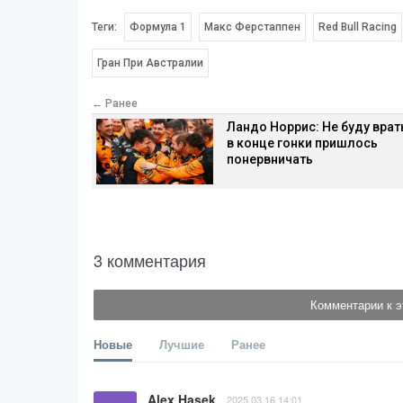
Теги:
Формула 1
Макс Ферстаппен
Red Bull Racing
Гран При Австралии
← Ранее
Ландо Норрис: Не буду врат
в конце гонки пришлось
понервничать
3 комментария
Комментарии к э
Новые
Лучшие
Ранее
Alex Hasek
2025.03.16 14:01