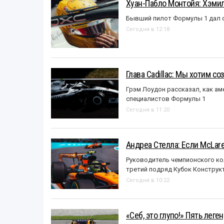
Хуан-Пабло Монтойя: Хэмилт
Бывший пилот Формулы 1 дал с
Сегодня в 12:18
Глава Cadillac: Мы хотим с
Грэм Лоудон рассказал, как а
специалистов Формулы 1
Сегодня в 11:20
Андреа Стелла: Если McLar
Руководитель чемпионского ко
третий подряд Кубок Конструк
Сегодня в 10:22
«Себ, это глупо!» Пять лег