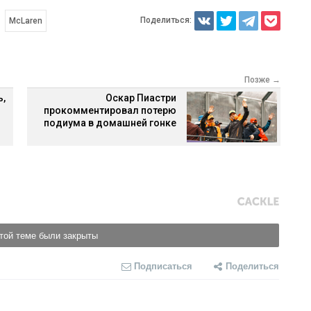
Поделиться:
McLaren
Позже →
ь,
Оскар Пиастри
прокомментировал потерю
подиума в домашней гонке
той теме были закрыты
Подписаться
Поделиться