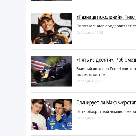
«Разница поколений». Пиас
Пилот McLaren предпочитает ст
Сегодня в 17:58
«Пять из десяти». Роб Смед
Бывший инженер Ferrari считае
возможностям.
Сегодня в 17:01
Планирует ли Макс Ферста
Четырёхкратный чемпион мира 
Сегодня в 16:05