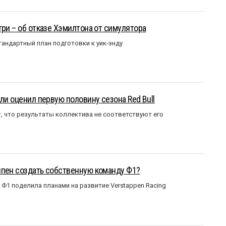
три – об отказе Хэмилтона от симулятора
андартный план подготовки к уик-энду
ли оценил первую половину сезона Red Bull
т, что результаты коллектива не соответствуют его
ппен создать собственную команду Ф1?
Ф1 поделила планами на развитие Verstappen Racing