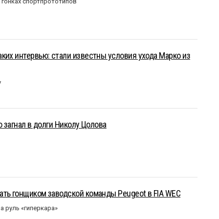
в гонках спортпрототипов
ких интервью: стали известны условия ухода Марко из
у
о загнал в долги Николу Цолова
ать гонщиком заводской команды Peugeot в FIA WEC
а руль «гиперкара»