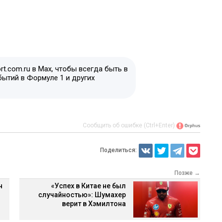
t.com.ru в Max, чтобы всегда быть в
бытий в Формуле 1 и других
Сообщить об ошибке (Ctrl+Enter)
Поделиться:
Позже →
н
«Успех в Китае не был
случайностью»: Шумахер
верит в Хэмилтона