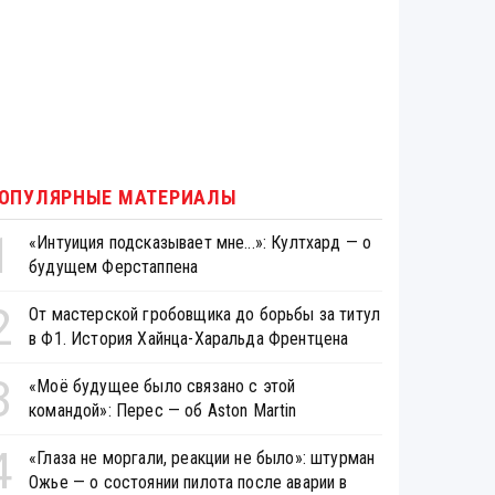
ОПУЛЯРНЫЕ МАТЕРИАЛЫ
1
«Интуиция подсказывает мне...»: Култхард — о
будущем Ферстаппена
2
От мастерской гробовщика до борьбы за титул
в Ф1. История Хайнца-Харальда Френтцена
3
«Моё будущее было связано с этой
командой»: Перес — об Aston Martin
4
«Глаза не моргали, реакции не было»: штурман
Ожье — о состоянии пилота после аварии в