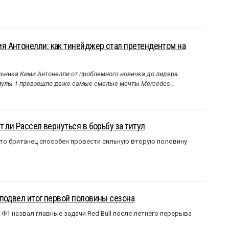
 Антонелли: как тинейджер стал претендентом на
ника Кими Антонелли от проблемного новичка до лидера
улы 1 превзошло даже самые смелые мечты Mercedes...
 ли Рассел вернуться в борьбу за титул
что британец способен провести сильную вторую половину
подвел итог первой половины сезона
Ф1 назвал главные задачи Red Bull после летнего перерыва