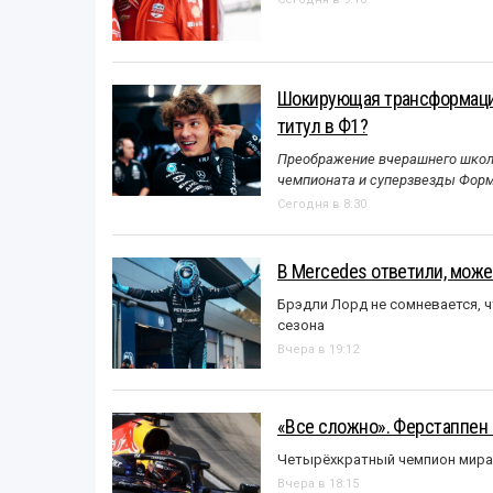
Шокирующая трансформация
титул в Ф1?
Преображение вчерашнего школь
чемпионата и суперзвезды Форм
Сегодня в 8:30
В Mercedes ответили, может
Брэдли Лорд не сомневается, 
сезона
Вчера в 19:12
«Все сложно». Ферстаппен 
Четырёхкратный чемпион мира 
Вчера в 18:15