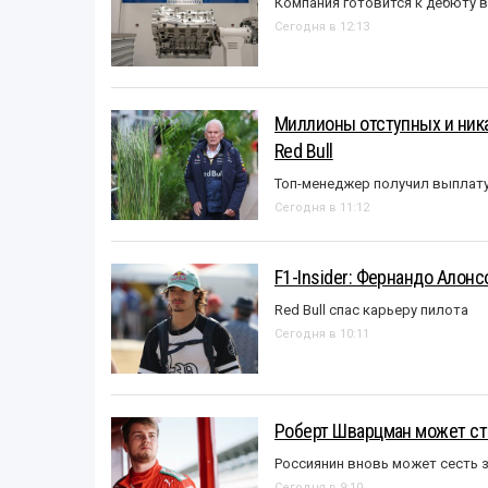
Компания готовится к дебюту 
Сегодня в 12:13
Миллионы отступных и ника
Red Bull
Топ-менеджер получил выплат
Сегодня в 11:12
F1-Insider: Фернандо Алонс
Red Bull спас карьеру пилота
Сегодня в 10:11
Роберт Шварцман может ст
Россиянин вновь может сесть з
Сегодня в 9:10