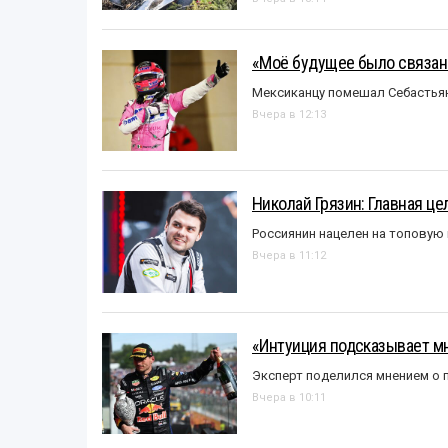
«Моё будущее было связано
Мексиканцу помешал Себастья
Вчера в 12:13
Николай Грязин: Главная це
Россиянин нацелен на топовую
Вчера в 11:12
«Интуиция подсказывает мн
Эксперт поделился мнением о п
Вчера в 10:11