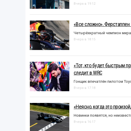
Вчера в 19:12
«Все сложно». Ферстаппен 
Четырёхкратный чемпион мира 
Вчера в 18:15
«Тот, кто будет быстрым пр
следит в WRC
Гонщик впечатлён пилотом Toy
Вчера в 17:18
«Неясно, когда это произо
Новинки появятся, но неизвест
Вчера в 16:17