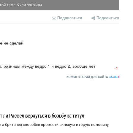
той теме были закрыты
Подписаться
Поделиться
е не сделай
о, разницы между ведро 1 и ведро 2, вообще нет
-1
КОММЕНТАРИИ ДЛЯ САЙТА
CACKL
E
 ли Рассел вернуться в борьбу за титул
что британец способен провести сильную вторую половину