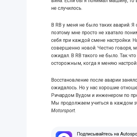
вина. Если бы я понимал машину, то
не случилось.
В RB у меня не было таких аварий. Я
поэтому мне просто не хватало пони
себя при каждой смене настройки. Н
совершенно новой. Честно говоря, м
ожидал. В RB такого не было. Так чт
осторожным, когда я меняю настройк
Восстановление после аварии занял
ожидалось. Но у нас хорошие отно
Ричардом Вудом и инженером по пр
Мы продолжаем учиться в каждом эт
Motorsport
.
Подписывайтесь на Autospor