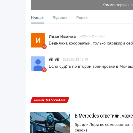
Комментарии к э
Новые
Лучшие
Ранее
Иван Иванов
2025.05.25 01:43
Бедняжка косорылый, только харакири себ
vil vil
2025.05.23 16:10
Если суд;ть по второй тренировке в Монак
НОВЫЕ МАТЕРИАЛЫ
В Mercedes ответили, может
Брэдли Лорд не сомневается, 
сезона