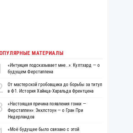
ОПУЛЯРНЫЕ МАТЕРИАЛЫ
1
«Интуиция подсказывает мне...»: Култхард — о
будущем Ферстаппена
2
От мастерской гробовщика до борьбы за титул
в Ф1. История Хайнца-Харальда Френтцена
3
«Настоящая причина появления гонки —
Ферстаппен»: Экклстоун — о Гран При
Нидерландов
4
«Моё будущее было связано с этой