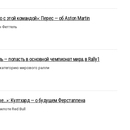
 с этой командой»: Перес — об Aston Martin
н Феттель
ль — попасть в основной чемпионат мира, в Rally1
 категорию мирового ралли
е...»: Култхард — о будущем Ферстаппена
илоте Red Bull