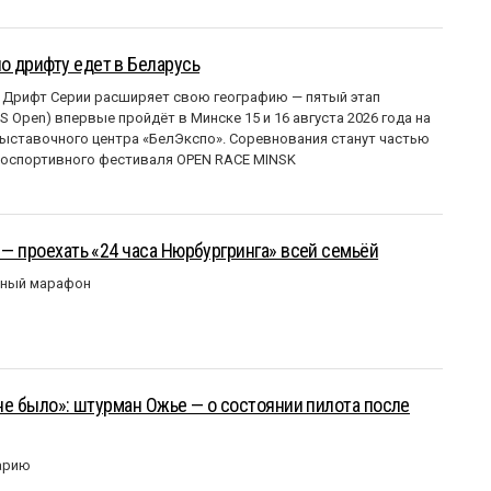
о дрифту едет в Беларусь
 Дрифт Серии расширяет свою географию — пятый этап
 Open) впервые пройдёт в Минске 15 и 16 августа 2026 года на
ставочного центра «БелЭкспо». Соревнования станут частью
оспортивного фестиваля OPEN RACE MINSK
 — проехать «24 часа Нюрбургринга» всей семьёй
рный марафон
 не было»: штурман Ожье — о состоянии пилота после
арию