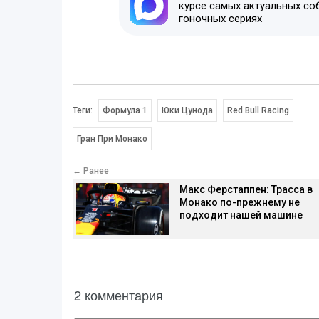
курсе самых актуальных со
гоночных сериях
Теги:
Формула 1
Юки Цунода
Red Bull Racing
Гран При Монако
← Ранее
Макс Ферстаппен: Трасса в
Монако по-прежнему не
подходит нашей машине
2 комментария