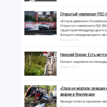
Открытый чемпионат РДС п
«Второй дивизион» Российской
Открытого чемпионата РДС (RDS
территории Международного вы
большого международного авт
Вчера в 15:16
Николай Грязин: Есть мечта
Раллист нацелился на легенда
Вчера в 14:15
«Глаза не моргали, реакции
аварии в Финляндии
Француз попал в серьёзную ав
Вчера в 13:14