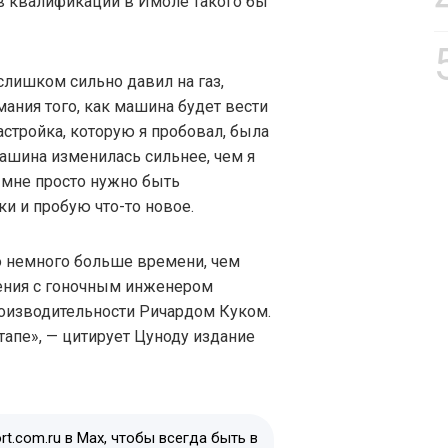
 в квалификации в Имоле такого бы
 слишком сильно давил на газ,
мания того, как машина будет вести
астройка, которую я пробовал, была
ашина изменилась сильнее, чем я
о мне просто нужно быть
и и пробую что-то новое.
о немного больше времени, чем
шения с гоночным инженером
оизводительности Ричардом Куком.
апе», — цитирует Цуноду издание
t.com.ru в Max, чтобы всегда быть в