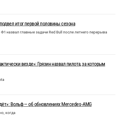
подвел итог первой половины сезона
Ф1 назвал главные задачи Red Bull после летнего перерыва
актически везде»: Грязин назвал пилота, за которым
ota
йдёт»: Вольф — об обновлениях Mercedes-AMG
но, когда