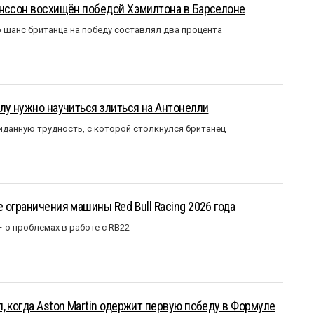
анссон восхищён победой Хэмилтона в Барселоне
 шанс британца на победу составлял два процента
лу нужно научиться злиться на Антонелли
данную трудность, с которой столкнулся британец
 ограничения машины Red Bull Racing 2026 года
– о проблемах в работе с RB22
, когда Aston Martin одержит первую победу в Формуле