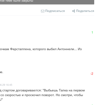
той теме были закрыты
Подписаться
Поделиться
1
 очкам Ферстаппена, которого выбил Антоннели... Из 
е.
-2
6.29 16:45
д стартом договариваются: "Выбьешь Тапка на первом 
со скоростью и проскочил поворот. Но смотри, чтобы 
" 
