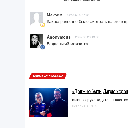
Максим
2025.06.29 14:51
Как же радостно было смотреть на это в 
Anonymous
2025.06.29 13:38
Бедненький максютка....
НОВЫЕ МАТЕРИАЛЫ
«Должно быть, Лагрю хорош
Бывший руководитель Haas пох
Сегодня в 18:55