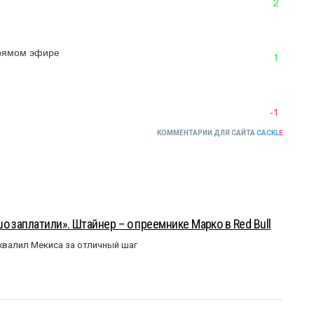
2
прямом эфире
1
-1
КОММЕНТАРИИ ДЛЯ САЙТА
CACKL
E
о заплатили». Штайнер – о преемнике Марко в Red Bull
валил Мекиса за отличный шаг