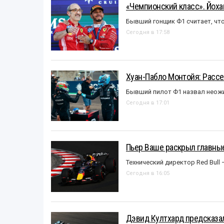
«Чемпионский класс». Йох
Бывший гонщик Ф1 считает, что
Сегодня в 17:58
Хуан-Пабло Монтойя: Рассе
Бывший пилот Ф1 назвал неожи
Сегодня в 17:01
Пьер Ваше раскрыл главные
Технический директор Red Bull 
Сегодня в 16:05
Дэвид Култхард предсказал