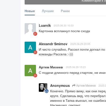
Комментарии к э
Новые
Лучшие
Ранее
Luarvik
2025.06.30 10:33
Картонка всплакнул после схода
Alexandr Smirnov
2025.06.29 20:05
И чисто случайно, Рассел почти догнал по
команды Рассела :-)))
Артем Михеев
2025.06.29 15:23
С подачи длинного перед стартом, не инач
Anonymous
Артем Михеев
2025.0
Конечно. Прямо вижу, как они пере
круге. Сделаешь вид, что перебрал 
именно в Тапка въехал, не ошибись!
Насмешил, сектант...