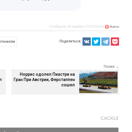
Сообщить об ошибке (Ctrl+Enter)
Поделиться:
нтонелли
Позже →
Норрис одолел Пиастри на
л
Гран При Австрии, Ферстаппен
сошел