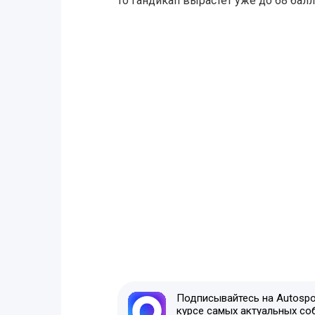
то гандикап вырастет уже до 68 балл
Подписывайтесь на Autospor
курсе самых актуальных со