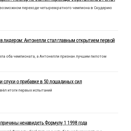
 возможном переходе четырехкратного чемпиона в Скудерию
ыв лидером: Антонелли стал главным открытием первой
ла оба чемпионата, а Антонелли признан лучшим пилотом
 слухи о прибавке в 50 лошадиных сил
вёл итоги первых испытаний
 причины ненавидеть Формулу 1 1998 года