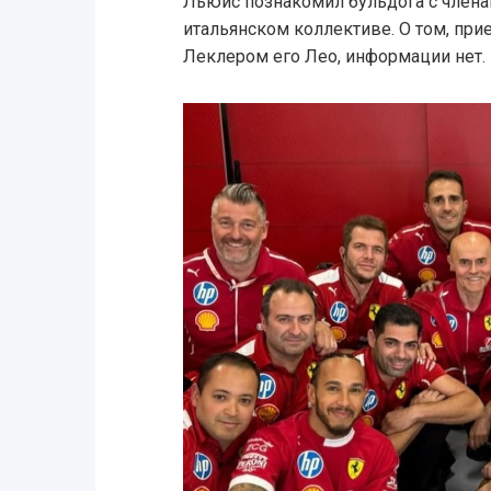
Льюис познакомил бульдога с члена
итальянском коллективе. О том, при
Леклером его Лео, информации нет.