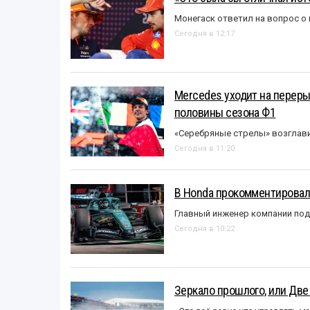
Монегаск ответил на вопрос о
Сегодня в 12:17
Mercedes уходит на перер
половины сезона Ф1
«Серебряные стрелы» возглави
Сегодня в 11:20
В Honda прокомментировали
Главный инженер компании под
Сегодня в 10:22
Зеркало прошлого, или Две