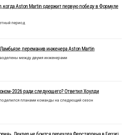
, когда Aston Martin одержит первую победу в Формуле
етный период
у Ламбьязе, переманив инженера Aston Martin
разделены между двумя инженерами
зоном-2026 ради следующего? Ответил Хоулди
 поделился планами команды на следующий сезон
рия». Леклер не боится перехода Ферстаппена в Ferrari