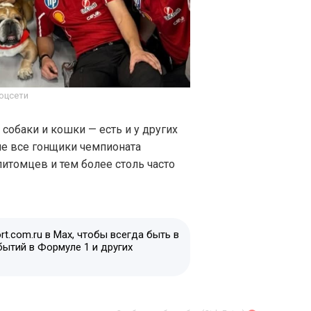
оцсети
обаки и кошки — есть и у других
не все гонщики чемпионата
итомцев и тем более столь часто
t.com.ru в Max, чтобы всегда быть в
бытий в Формуле 1 и других