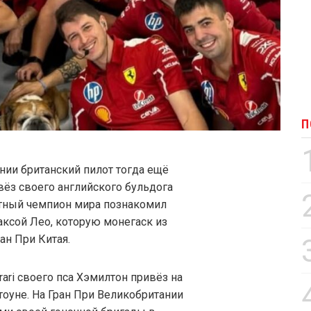
П
ании британский пилот тогда ещё
ёз своего английского бульдога
атный чемпион мира познакомил
аксой Лео, которую монегаск из
ан При Китая.
rrari своего пса Хэмилтон привёз на
оуне. На Гран При Великобритании