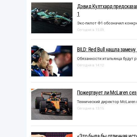
Дэвид Култхард предсказал
1
Экс-пилот Ф1 обозначил конкр
Сегодня в 15:09
BILD: Red Bull нашла замен
Обязанности итальянца будут 
Сегодня в 14:12
Пожертвует ли McLaren се
Технический директор McLaren
Сегодня в 13:15
«Это была бы отличная исто