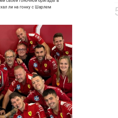
ми своей гоночной бригады в
ехал ли на гонку с Шарлем