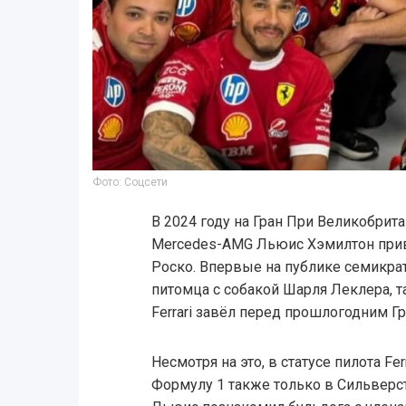
Фото: Соцсети
В 2024 году на Гран При Великобрит
Mercedes-AMG Льюис Хэмилтон прив
Роско. Впервые на публике семикр
питомца с собакой Шарля Леклера, т
Ferrari завёл перед прошлогодним Гр
Несмотря на это, в статусе пилота Fe
Формулу 1 также только в Сильверст