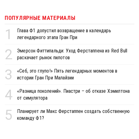
ПОПУЛЯРНЫЕ МАТЕРИАЛЫ
1
Глава Ф1 допустил возвращение в календарь
легендарного этапа Гран При
2
Эмерсон Фиттипальди: Уход Ферстаппена из Red Bull
раскачает рынок пилотов
3
«Себ, это глупо!» Пять легендарных моментов в
истории Гран При Малайзии
4
«Разница поколений». Пиастри – об отказе Хэмилтона
от симулятора
5
Планирует ли Макс Ферстаппен создать собственную
команду Ф1?