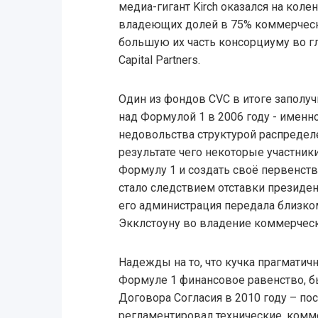
медиа-гигант Kirch оказался на колен
владеющих долей в 75% коммерчески
большую их часть консорциуму во 
Capital Partners.
Один из фондов CVC в итоге заполуч
над Формулой 1 в 2006 году - именн
недовольства структурой распредел
результате чего некоторые участник
Формулу 1 и создать своё первенств
стало следствием отставки президен
его администрация передала близко
Экклстоуну во владение коммерчески
Надежды на то, что кучка прагматич
Формуле 1 финансовое равенство, 
Договора Согласия в 2010 году – пос
регламентировал технические, комм