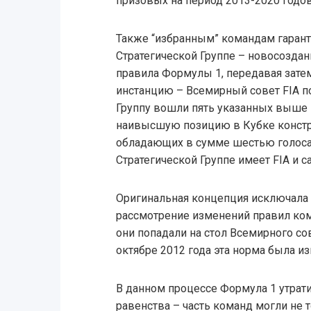
призовых на период 2013-2020 годов
Также “избранным” командам гарант
Стратегической Группе – новосоздан
правила Формулы 1, передавая зат
инстанцию – Всемирный совет FIA по
Группу вошли пять указанных выше
наивысшую позицию в Кубке констр
обладающих в сумме шестью голоса
Стратегической Группе имеет FIA и с
Оригинальная концепция исключала
рассмотрение изменений правил ко
они попадали на стол Всемирного со
октябре 2012 года эта норма была и
В данном процессе Формула 1 утрат
равенства – часть команд могли не т