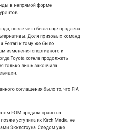
анды в непрямой форме
урентов.
года, после чего была ещё продлена
альтернативы. Доля призовых команд
а Ferrari к тому же было
сам изменения спортивного и
огда Toyota хотела продолжать
ия только лишь закончила
чевиден.
нного соглашения было то, что FIA
Затем FOM продала право на
позже уступила их Kirch Media, не
ами Экклстоуна. Следом уже