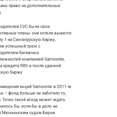
овано право на дополнительные
.
водителей CVC были свои
ктивные планы: они хотели вывести
у 1 на Сингапурскую биржу,
ив успешный трюк с
одителем багажных
лежностей компанией Samsonite,
 кредита RBS и после удачной
скую биржу.
змещения акций Samsonite в 2011-м
ы – фонд больше не заботило то,
. Точно такой исход может ждать
чилось бы, если бы в дело не
я Мюнхенским судом Берни