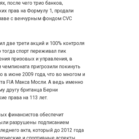
ях, после чего трио банков,
х прав на Формулу 1, продали
главе с венчурным фондом CVC
ил две трети акций и 100% контроля
о тогда спорт переживал пик
ения призовых и управления, в
и чемпионата пригрозили покинуть
о в июне 2009 года, что во многом и
та FIA Макса Мосли. А ведь именно
му другу британца Берни
е права на 113 лет.
ных финансистов обеспечит
были разрушены подписанием
леднего акта, который до 2012 года
ерческие и спортивные аспекты