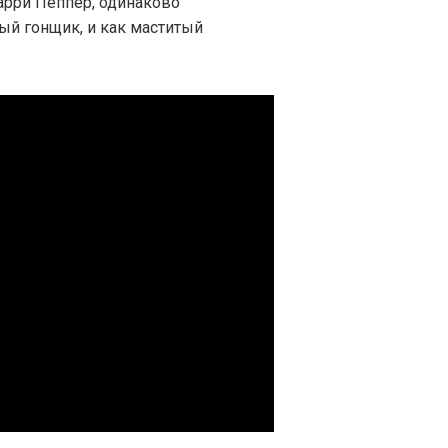
арри Пеппер, одинаково
ый гонщик, и как маститый