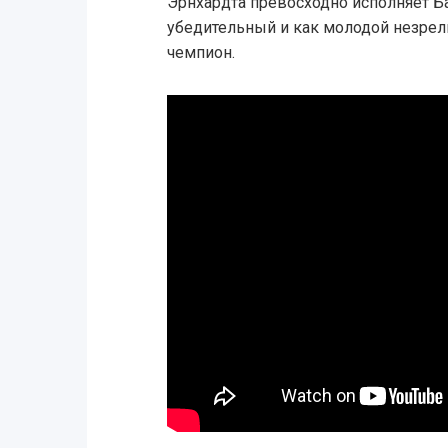
Эрнхардта превосходно исполняет Б
убедительный и как молодой незрел
чемпион.