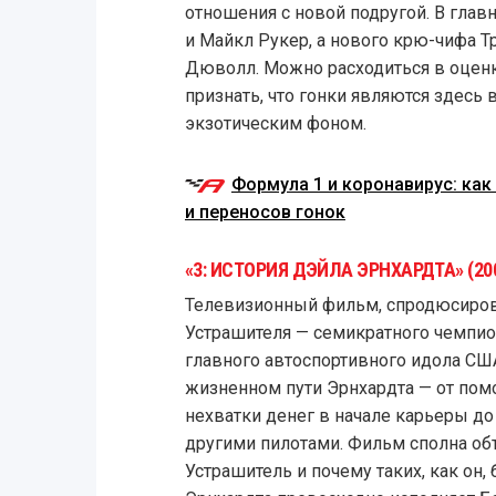
отношения с новой подругой. В глав
и Майкл Рукер, а нового крю-чифа Т
Дюволл. Можно расходиться в оценк
признать, что гонки являются здесь 
экзотическим фоном.
Формула 1 и коронавирус: как
и переносов гонок
«3: ИСТОРИЯ ДЭЙЛА ЭРНХАРДТА» (20
Телевизионный фильм, спродюсиров
Устрашителя — семикратного чемпион
главного автоспортивного идола СШ
жизненном пути Эрнхардта — от пом
нехватки денег в начале карьеры до
другими пилотами. Фильм сполна об
Устрашитель и почему таких, как он,