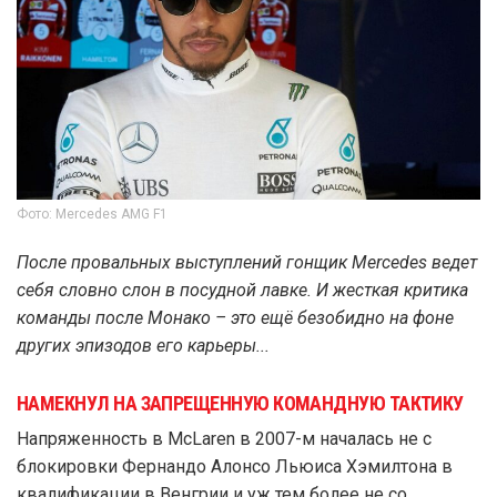
Фото: Mercedes AMG F1
После провальных выступлений гонщик Mercedes ведет
себя словно слон в посудной лавке. И жесткая критика
команды после Монако – это ещё безобидно на фоне
других эпизодов его карьеры...
НАМЕКНУЛ НА ЗАПРЕЩЕННУЮ КОМАНДНУЮ ТАКТИКУ
Напряженность в McLaren в 2007-м началась не с
блокировки Фернандо Алонсо Льюиса Хэмилтона в
квалификации в Венгрии и уж тем более не со