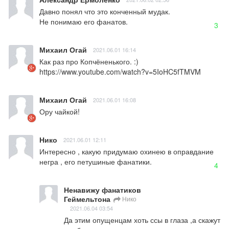
Давно понял что это конченный мудак. 

Не понимаю его фанатов.
3
Михаил Огай
2021.06.01 16:14
Как раз про Копчёненького. :)

https://www.youtube.com/watch?v=5IoHC5fTMVM
Михаил Огай
2021.06.01 16:08
Ору чайкой!
Нико
2021.06.01 12:11
Интересно , какую придумаю охинею в оправдание 
негра , его петушиные фанатики.
4
Ненавижу фанатиков
Геймельтона
Нико
2021.06.04 03:54
Да этим опущенцам хоть ссы в глаза ,а скажут 