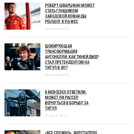
РОБЕРТ ШВАРЦМАН МОЖЕТ
СТАТЬ ГОНЩИКОМ
ЗАВОДСКОЙ КОМАНДЫ
PEUGEOT В FIA WEC
Сегодня в 9:10
ШОКИРУЮЩАЯ
ТРАНСФОРМАЦИЯ
АНТОНЕЛЛИ: КАК ТИНЕЙДЖЕР
СТАЛ ПРЕТЕНДЕНТОМ НА
ТИТУЛ В Ф1?
Сегодня в 8:30
В MERCEDES ОТВЕТИЛИ,
МОЖЕТ ЛИ РАССЕЛ
ВЕРНУТЬСЯ В БОРЬБУ ЗА
ТИТУЛ
Вчера в 19:12
«ВСЕ СЛОЖНО». ФЕРСТАППЕН