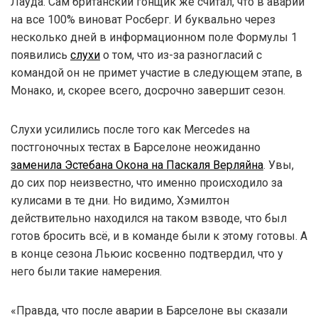
Лауда. Сам британский гонщик же считал, что в аварии
на все 100% виноват Росберг. И буквально через
несколько дней в информационном поле Формулы 1
появились
слухи
о том, что из-за разногласий с
командой он не примет участие в следующем этапе, в
Монако, и, скорее всего, досрочно завершит сезон.
Слухи усилились после того как Mercedes на
постгоночных тестах в Барселоне неожиданно
заменила Эстебана Окона на Паскаля Верляйна
. Увы,
до сих пор неизвестно, что именно происходило за
кулисами в те дни. Но видимо, Хэмилтон
действительно находился на таком взводе, что был
готов бросить всё, и в команде были к этому готовы. А
в конце сезона Льюис косвенно подтвердил, что у
него были такие намерения.
«Правда, что после аварии в Барселоне вы сказали