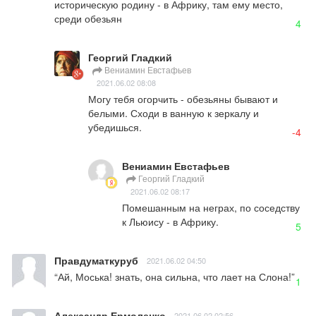
историческую родину - в Африку, там ему место, 
среди обезьян
4
Георгий Гладкий
Вениамин Евстафьев
2021.06.02 08:08
Могу тебя огорчить - обезьяны бывают и 
белыми. Сходи в ванную к зеркалу и 
убедишься.
-4
Вениамин Евстафьев
Георгий Гладкий
2021.06.02 08:17
Помешанным на неграх, по соседству 
к Льюису - в Африку.
5
Правдуматкуруб
2021.06.02 04:50
“Ай, Моська! знать, она сильна, что лает на Слона!”
1
Александр Ермоленко
2021.06.02 02:56