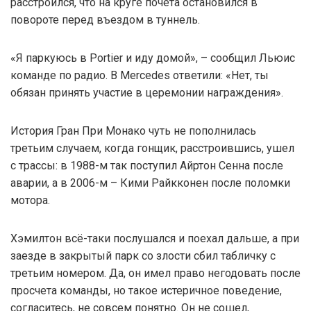
расстроился, что на круге почета остановился в
повороте перед въездом в туннель.
«Я паркуюсь в Portier и иду домой», – сообщил Льюис
команде по радио. В Mercedes ответили: «Нет, ты
обязан принять участие в церемонии награждения».
История Гран При Монако чуть не пополнилась
третьим случаем, когда гонщик, расстроившись, ушел
с трассы: в 1988-м так поступил Айртон Сенна после
аварии, а в 2006-м – Кими Райкконен после поломки
мотора.
Хэмилтон всё-таки послушался и поехал дальше, а при
заезде в закрытый парк со злости сбил табличку с
третьим номером. Да, он имел право негодовать после
просчета команды, но такое истеричное поведение,
согласитесь, не совсем понятно. Он не сошел,