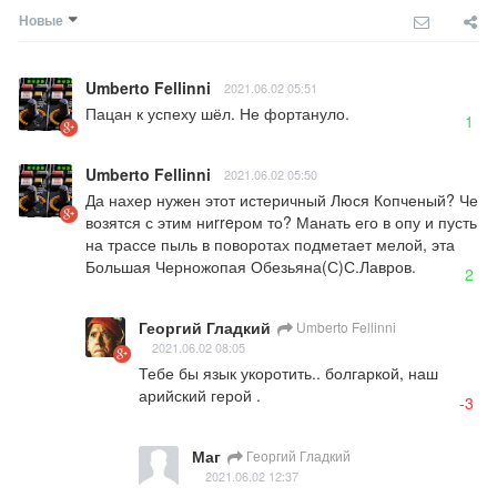
Новые
Umberto Fellinni
2021.06.02 05:51
Пацан к успеху шёл. Не фортануло.
1
Umberto Fellinni
2021.06.02 05:50
Да нахер нужен этот истеричный Люся Копченый? Че 
возятся с этим ниrreром то? Манать его в опу и пусть 
на трассе пыль в поворотах подметает мелой, эта 
Большая Черножопая Обезьяна(С)С.Лавров.
2
Георгий Гладкий
Umberto Fellinni
2021.06.02 08:05
Тебе бы язык укоротить.. болгаркой, наш 
арийский герой .
-3
Маг
Георгий Гладкий
2021.06.02 12:37