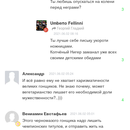
Ты любишь опускаться на колени 
перед неграми?
3
Umberto Fellinni
Георгий Гладкий
2021.06.02 08:16
Ты лучше себе письку укороти 
ножницами.

Копчёный Нигер заманал уже всех 
своими детскими обидами
3
Александр
2021.06.02 05:24
И всё равно ему не хватает харизматичности 
великих гонщиков. Не знаю почему, может 
вегетарианство лишает его необходимой доли 
мужественности?..)))
4
Вениамин Евстафьев
2021.06.02 05:01
Этого черномазого гонщика надо лишить 
чемпионских титулов, и отправить жить на 