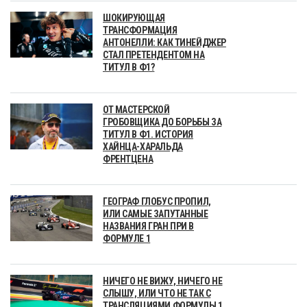
ШОКИРУЮЩАЯ
ТРАНСФОРМАЦИЯ
АНТОНЕЛЛИ: КАК ТИНЕЙДЖЕР
СТАЛ ПРЕТЕНДЕНТОМ НА
ТИТУЛ В Ф1?
ОТ МАСТЕРСКОЙ
ГРОБОВЩИКА ДО БОРЬБЫ ЗА
ТИТУЛ В Ф1. ИСТОРИЯ
ХАЙНЦА-ХАРАЛЬДА
ФРЕНТЦЕНА
ГЕОГРАФ ГЛОБУС ПРОПИЛ,
ИЛИ САМЫЕ ЗАПУТАННЫЕ
НАЗВАНИЯ ГРАН ПРИ В
ФОРМУЛЕ 1
НИЧЕГО НЕ ВИЖУ, НИЧЕГО НЕ
СЛЫШУ, ИЛИ ЧТО НЕ ТАК С
ТРАНСЛЯЦИЯМИ ФОРМУЛЫ 1