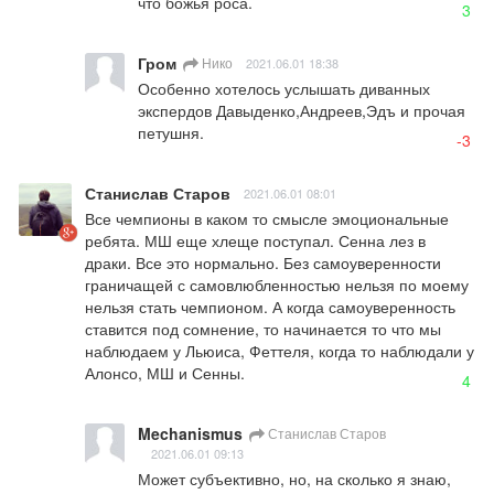
что божья роса.
3
Гром
Нико
2021.06.01 18:38
Особенно хотелось услышать диванных 
экспердов Давыденко,Андреев,Эдъ и прочая 
петушня.
-3
Станислав Старов
2021.06.01 08:01
Все чемпионы в каком то смысле эмоциональные 
ребята. МШ еще хлеще поступал. Сенна лез в 
драки. Все это нормально. Без самоуверенности 
граничащей с самовлюбленностью нельзя по моему 
нельзя стать чемпионом. А когда самоуверенность 
ставится под сомнение, то начинается то что мы 
наблюдаем у Льюиса, Феттеля, когда то наблюдали у 
Алонсо, МШ и Сенны.
4
Mechanismus
Станислав Старов
2021.06.01 09:13
Может субъективно, но, на сколько я знаю, 