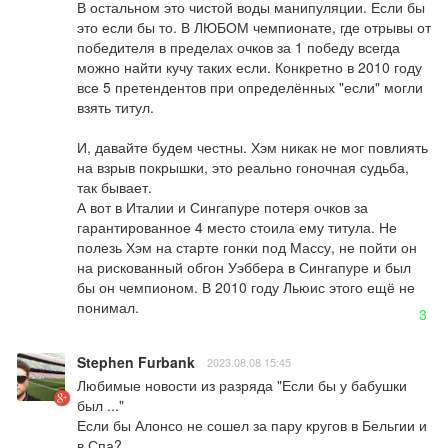
В остальном это чистой воды манипуляции. Если бы 
это если бы то. В ЛЮБОМ чемпионате, где отрывы от 
победителя в пределах очков за 1 победу всегда 
можно найти кучу таких если. Конкретно в 2010 году 
все 5 претендентов при определённых "если" могли 
взять титул. 

И, давайте будем честны. Хэм никак не мог повлиять 
на взрыв покрышки, это реально гоночная судьба, 
так бывает. 

А вот в Италии и Сингапуре потеря очков за 
гарантированное 4 место стоила ему титула. Не 
полезь Хэм на старте гонки под Массу, не пойти он 
на рискованный обгон Уэббера в Сингапуре и был 
бы он чемпионом. В 2010 году Льюис этого ещё не 
понимал.
3
Stephen Furbank
2023.08.08 15:45
Любимые новости из разряда "Если бы у бабушки 
был ..."

Если бы Алонсо не сошел за пару кругов в Бельгии и 
в Спа?
