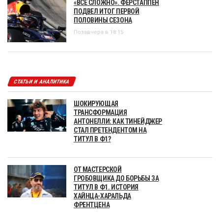
«ВСЕ СЛОЖНО». ФЕРСТАППЕН
ПОДВЕЛ ИТОГ ПЕРВОЙ
ПОЛОВИНЫ СЕЗОНА
Позавчера в 18:15
СТАТЬИ И АНАЛИТИКА
ШОКИРУЮЩАЯ
ТРАНСФОРМАЦИЯ
АНТОНЕЛЛИ: КАК ТИНЕЙДЖЕР
СТАЛ ПРЕТЕНДЕНТОМ НА
ТИТУЛ В Ф1?
ОТ МАСТЕРСКОЙ
ГРОБОВЩИКА ДО БОРЬБЫ ЗА
ТИТУЛ В Ф1. ИСТОРИЯ
ХАЙНЦА-ХАРАЛЬДА
ФРЕНТЦЕНА