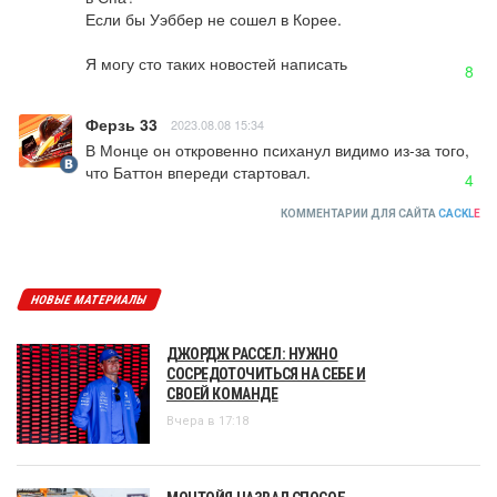
Если бы Уэббер не сошел в Корее.

Я могу сто таких новостей написать
8
Ферзь 33
2023.08.08 15:34
В Монце он откровенно психанул видимо из-за того, 
что Баттон впереди стартовал.
4
КОММЕНТАРИИ ДЛЯ САЙТА
CACKL
E
НОВЫЕ МАТЕРИАЛЫ
ДЖОРДЖ РАССЕЛ: НУЖНО
СОСРЕДОТОЧИТЬСЯ НА СЕБЕ И
СВОЕЙ КОМАНДЕ
Вчера в 17:18