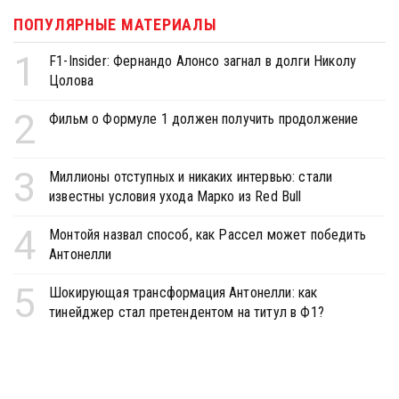
ПОПУЛЯРНЫЕ МАТЕРИАЛЫ
1
F1-Insider: Фернандо Алонсо загнал в долги Николу
Цолова
2
Фильм о Формуле 1 должен получить продолжение
3
Миллионы отступных и никаких интервью: стали
известны условия ухода Марко из Red Bull
4
Монтойя назвал способ, как Рассел может победить
Антонелли
5
Шокирующая трансформация Антонелли: как
тинейджер стал претендентом на титул в Ф1?