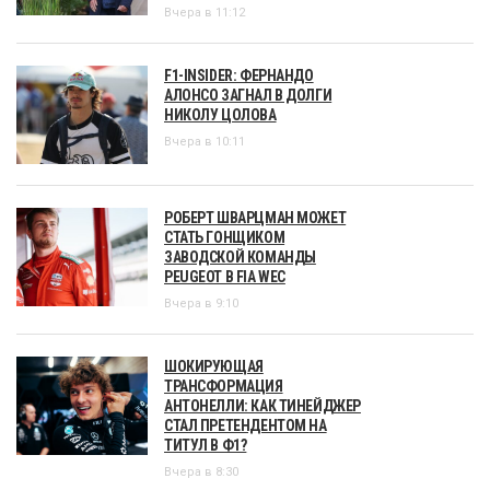
Вчера в 11:12
F1-INSIDER: ФЕРНАНДО
АЛОНСО ЗАГНАЛ В ДОЛГИ
НИКОЛУ ЦОЛОВА
Вчера в 10:11
РОБЕРТ ШВАРЦМАН МОЖЕТ
СТАТЬ ГОНЩИКОМ
ЗАВОДСКОЙ КОМАНДЫ
PEUGEOT В FIA WEC
Вчера в 9:10
ШОКИРУЮЩАЯ
ТРАНСФОРМАЦИЯ
АНТОНЕЛЛИ: КАК ТИНЕЙДЖЕР
СТАЛ ПРЕТЕНДЕНТОМ НА
ТИТУЛ В Ф1?
Вчера в 8:30