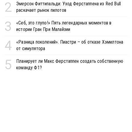
2
Эмерсон Фиттипальди: Уход Ферстаппена из Red Bull
раскачает рынок пилотов
3
«Себ, это глупо!» Пять легендарных моментов в
истории Гран При Малайзии
4
«Разница поколений». Пиастри – об отказе Хэмилтона
от симулятора
5
Планирует ли Макс Ферстаппен создать собственную
команду Ф1?