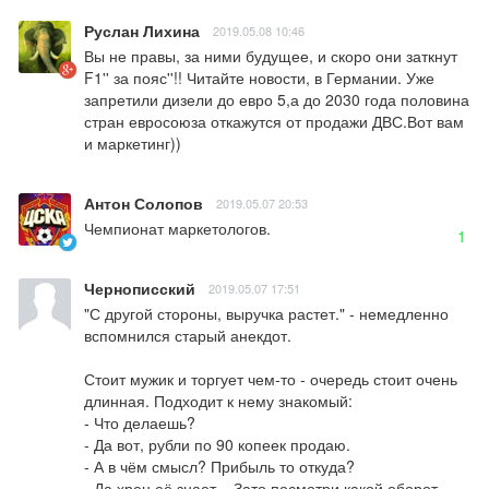
Руслан Лихина
2019.05.08 10:46
Вы не правы, за ними будущее, и скоро они заткнут 
F1'' за пояс''!! Читайте новости, в Германии. Уже 
запретили дизели до евро 5,а до 2030 года половина 
стран евросоюза откажутся от продажи ДВС.Вот вам 
и маркетинг))
Антон Солопов
2019.05.07 20:53
Чемпионат маркетологов.
1
Чернописский
2019.05.07 17:51
"С другой стороны, выручка растет." - немедленно 
вспомнился старый анекдот.

Стоит мужик и торгует чем-то - очередь стоит очень 
длинная. Подходит к нему знакомый:

- Что делаешь?

- Да вот, рубли по 90 копеек продаю.

- А в чём смысл? Прибыль то откуда?

- Да хрен её знает... Зато посмотри какой оборот 