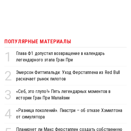
ПОПУЛЯРНЫЕ МАТЕРИАЛЫ
1
Глава Ф1 допустил возвращение в календарь
легендарного этапа Гран При
2
Эмерсон Фиттипальди: Уход Ферстаппена из Red Bull
раскачает рынок пилотов
3
«Себ, это глупо!» Пять легендарных моментов в
истории Гран При Малайзии
4
«Разница поколений». Пиастри – об отказе Хэмилтона
от симулятора
Планирует ли Макс Ферстаппен создать собственную