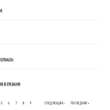
ЦА
КОЛЬЦО»
И В РЯЗАНИ
5
6
7
8
9
…
СЛЕДУЮЩАЯ ›
ПОСЛЕДНЯЯ »