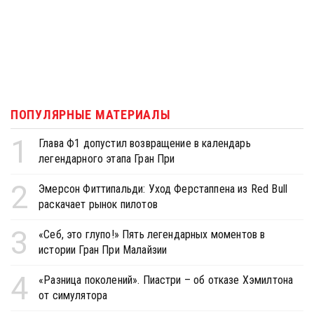
ПОПУЛЯРНЫЕ МАТЕРИАЛЫ
1
Глава Ф1 допустил возвращение в календарь
легендарного этапа Гран При
2
Эмерсон Фиттипальди: Уход Ферстаппена из Red Bull
раскачает рынок пилотов
3
«Себ, это глупо!» Пять легендарных моментов в
истории Гран При Малайзии
4
«Разница поколений». Пиастри – об отказе Хэмилтона
от симулятора