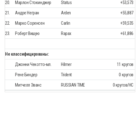
20.
Марлон Стокинджер
Status
+53,573
21.
Андре Негран
Arden
+55,887
22.
Марко Соренсен
Carlin
+59,535
23.
Роберт Вишую
Rapax
+61,886
Не классифицированы:
Джонни Чекотто-мл.
Hilmer
11 кругов
Рене Биндер
Trident
0 кругов
Митчелл Эванс
RUSSIAN TIME
0 кругов/НС