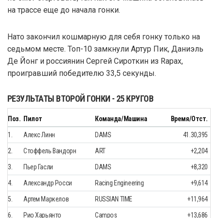
на трассе еще до начала гонки.
Нато закончил кошмарную для себя гонку только на
седьмом месте. Топ-10 замкнули Артур Пик, Даниэль
Де Йонг и россиянин Сергей Сироткин из Rapax,
проигравший победителю 33,5 секунды.
РЕЗУЛЬТАТЫ ВТОРОЙ ГОНКИ - 25 КРУГОВ
Поз.
Пилот
Команда/Машина
Время/Отст.
1.
Алекс Линн
DAMS
41.30,395
2.
Стоффель Вандорн
ART
+2,204
3.
Пьер Гасли
DAMS
+8,320
4.
Александр Росси
Racing Engineering
+9,614
5.
Артем Маркелов
RUSSIAN TIME
+11,964
6.
Рио Харьянто
Campos
+13,686