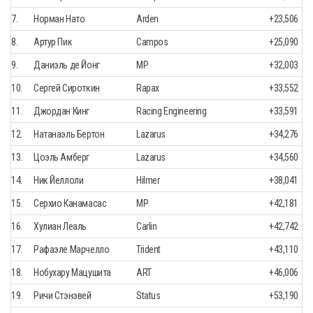
7.
Норман Нато
Arden
+23,506
8.
Артур Пик
Campos
+25,090
9.
Даниэль де Йонг
MP
+32,003
10.
Сергей Сироткин
Rapax
+33,552
11.
Джордан Кинг
Racing Engineering
+33,591
12.
Натанаэль Бертон
Lazarus
+34,276
13.
Цоэль Амберг
Lazarus
+34,560
14.
Ник Йеллоли
Hilmer
+38,041
15.
Серхио Канамасас
MP
+42,181
16.
Хулиан Леаль
Carlin
+42,742
17.
Рафаэле Марчелло
Trident
+43,110
18.
Нобухару Мацушита
ART
+46,006
19.
Ричи Стэнэвей
Status
+53,190