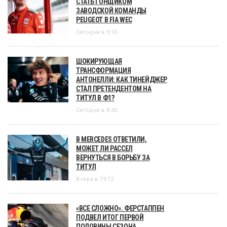
СТАТЬ ГОНЩИКОМ
ЗАВОДСКОЙ КОМАНДЫ
PEUGEOT В FIA WEC
Сегодня в 9:10
ШОКИРУЮЩАЯ
ТРАНСФОРМАЦИЯ
АНТОНЕЛЛИ: КАК ТИНЕЙДЖЕР
СТАЛ ПРЕТЕНДЕНТОМ НА
ТИТУЛ В Ф1?
Сегодня в 8:30
В MERCEDES ОТВЕТИЛИ,
МОЖЕТ ЛИ РАССЕЛ
ВЕРНУТЬСЯ В БОРЬБУ ЗА
ТИТУЛ
Вчера в 19:12
«ВСЕ СЛОЖНО». ФЕРСТАППЕН
ПОДВЕЛ ИТОГ ПЕРВОЙ
ПОЛОВИНЫ СЕЗОНА