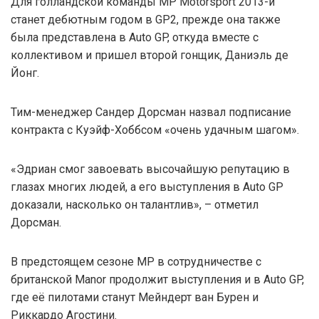
Для голландской команды MP Motorsport 2013-й
станет дебютным годом в GP2, прежде она также
была представлена в Auto GP, откуда вместе с
коллективом и пришел второй гонщик, Даниэль де
Йонг.
Тим-менеджер Сандер Дорсман назвал подписание
контракта с Куэйф-Хоббсом «очень удачным шагом».
«Эдриан смог завоевать высочайшую репутацию в
глазах многих людей, а его выступления в Auto GP
доказали, насколько он талантлив», – отметил
Дорсман.
В предстоящем сезоне MP в сотрудничестве с
британской Manor продолжит выступления и в Auto GP,
где её пилотами станут Мейндерт ван Бурен и
Риккардо Агостини.