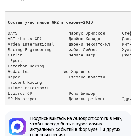
Состав участников GP2 в сезоне-2013:
DAMS                     Маркус Эрикссон       Стефан
ART (Lotus GP)           Джеймс Каладо         Даниэл
Arden International      Джонни Чекотто-мл.    Митч Э
Racing Engineering       Фабио Леймер          Хулиан
Carlin                   Фелипе Наср           Джолио
iSport                   -                     -

Caterham Racing          -                     -

Addax Team            Рио Харьянто          -

Rapax                    Стефано Колетти       -

Trident Racing           -                     -

Hilmer Motorsport        -                     -

Lazarus GP               Рене Биндер           -

Подписывайтесь на Autosport.com.ru в Max,
чтобы всегда быть в курсе самых
актуальных событий в Формуле 1 и других
гоночных сериях