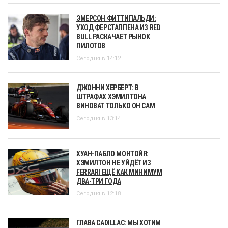
ЭМЕРСОН ФИТТИПАЛЬДИ:
УХОД ФЕРСТАППЕНА ИЗ RED
BULL РАСКАЧАЕТ РЫНОК
ПИЛОТОВ
Сегодня в 14:12
ДЖОННИ ХЕРБЕРТ: В
ШТРАФАХ ХЭМИЛТОНА
ВИНОВАТ ТОЛЬКО ОН САМ
Сегодня в 13:14
ХУАН-ПАБЛО МОНТОЙЯ:
ХЭМИЛТОН НЕ УЙДЁТ ИЗ
FERRARI ЕЩЁ КАК МИНИМУМ
ДВА-ТРИ ГОДА
Сегодня в 12:18
ГЛАВА CADILLAC: МЫ ХОТИМ