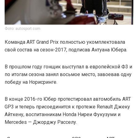
Фото: autosport.com
Команда ART Grand Prix полностью укомплектовала
свой состав на сезон-2017, подписав Антуана Юбера.
В прошлом году гонщик выступал в европейской Ф3 и
по итогам сезона занял восьмое место, завоевав одну
победу на Норисринге.
В конце 2016-го Юбер протестировал автомобиль ART
GP3 и теперь присоединится к протеже Renault Джеку
Айткену, воспитанникам Honda Ниреи Фукузуми и
Mercedes — Джорджу Расселу.