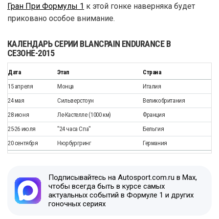
Гран При Формулы 1
к этой гонке наверняка будет
приковано особое внимание.
КАЛЕНДАРЬ СЕРИИ BLANCPAIN ENDURANCE В
СЕЗОНЕ-2015
Дата
Этап
Страна
15 апреля
Монца
Италия
24 мая
Сильверстоун
Великобритания
28 июня
Ле-Кастелле (1000 км)
Франция
25-26 июля
"24 часа Спа"
Бельгия
20 сентября
Нюрбургринг
Германия
Подписывайтесь на Autosport.com.ru в Max,
чтобы всегда быть в курсе самых
актуальных событий в Формуле 1 и других
гоночных сериях