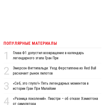
ПОПУЛЯРНЫЕ МАТЕРИАЛЫ
1
Глава Ф1 допустил возвращение в календарь
легендарного этапа Гран При
2
Эмерсон Фиттипальди: Уход Ферстаппена из Red Bull
раскачает рынок пилотов
3
«Себ, это глупо!» Пять легендарных моментов в
истории Гран При Малайзии
4
«Разница поколений». Пиастри – об отказе Хэмилтона
от симулятора