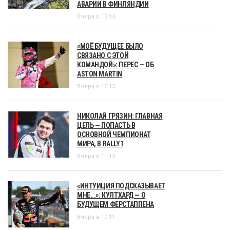
АВАРИИ В ФИНЛЯНДИИ
Вчера в 13:14
«МОЁ БУДУЩЕЕ БЫЛО
СВЯЗАНО С ЭТОЙ
КОМАНДОЙ»: ПЕРЕС — ОБ
ASTON MARTIN
Вчера в 12:13
НИКОЛАЙ ГРЯЗИН: ГЛАВНАЯ
ЦЕЛЬ — ПОПАСТЬ В
ОСНОВНОЙ ЧЕМПИОНАТ
МИРА, В RALLY1
Вчера в 11:12
«ИНТУИЦИЯ ПОДСКАЗЫВАЕТ
МНЕ...»: КУЛТХАРД — О
БУДУЩЕМ ФЕРСТАППЕНА
Вчера в 10:11