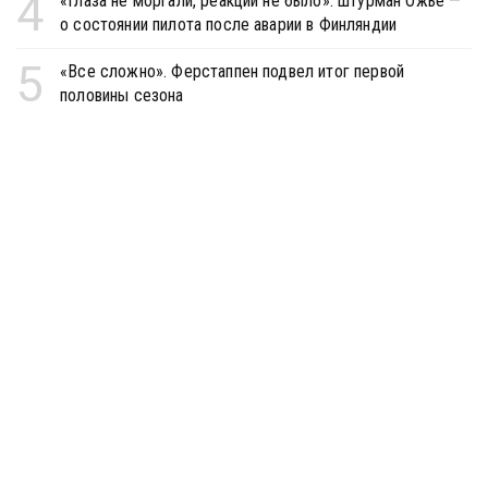
4
«Глаза не моргали, реакции не было»: штурман Ожье —
о состоянии пилота после аварии в Финляндии
5
«Все сложно». Ферстаппен подвел итог первой
половины сезона