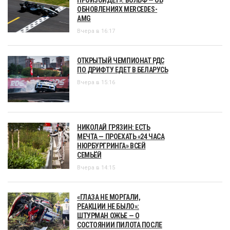
ОБНОВЛЕНИЯХ MERCEDES-
AMG
Вчера в 16:17
ОТКРЫТЫЙ ЧЕМПИОНАТ РДС
ПО ДРИФТУ ЕДЕТ В БЕЛАРУСЬ
Вчера в 15:16
НИКОЛАЙ ГРЯЗИН: ЕСТЬ
МЕЧТА — ПРОЕХАТЬ «24 ЧАСА
НЮРБУРГРИНГА» ВСЕЙ
СЕМЬЁЙ
Вчера в 14:15
«ГЛАЗА НЕ МОРГАЛИ,
РЕАКЦИИ НЕ БЫЛО»:
ШТУРМАН ОЖЬЕ — О
СОСТОЯНИИ ПИЛОТА ПОСЛЕ