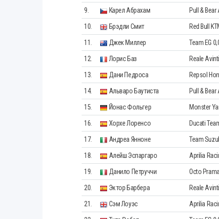
9.
Карел Абрахам
Pull & Bear
10.
Брэдли Смит
Red Bull KT
11.
Джек Миллер
Team EG 0,
12.
Лорис Баз
Reale Avint
13.
Дани Педроса
Repsol Ho
14.
Альваро Баутиста
Pull & Bear
15.
Йонас Фольгер
Monster Ya
16.
Хорхе Лоренсо
Ducati Tea
17.
Андреа Янноне
Team Suzu
18.
Алейш Эспаргаро
Aprilia Rac
19.
Данило Петруччи
Octo Prama
20.
Эктор Барбера
Reale Avint
21.
Сэм Лоуэс
Aprilia Rac