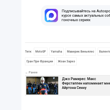
Подписывайтесь на Autospor
курсе самых актуальных со
гоночных сериях
Теги:
MotoGP
Yamaha
Маверик Виньялес
Валент
Гран При Франции
Жоан Зарко
← Ранее
Джо Рамирес: Макс
Ферстаппен напоминает мн
Айртона Сенну