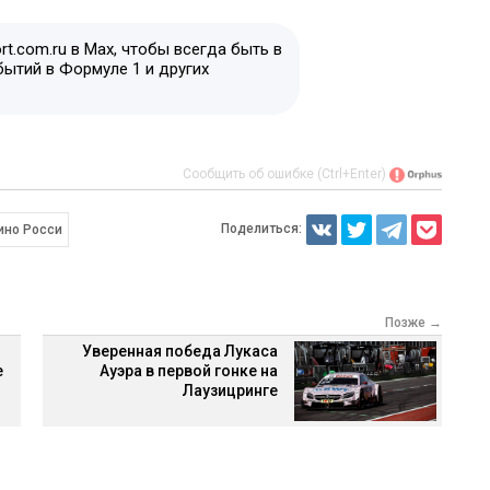
t.com.ru в Max, чтобы всегда быть в
бытий в Формуле 1 и других
Сообщить об ошибке (Ctrl+Enter)
Поделиться:
ино Росси
Позже →
Уверенная победа Лукаса
е
Ауэра в первой гонке на
Лаузицринге