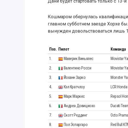
Дани будет стартовать только с 13-й
Кошмаром обернулась квалификация 
главном субботнем заезде Хорхе б
вынужден довольствоваться лишь 1
Поз.
Пилот
Команда
1.
Маверик Виньялес
Movistar 
2.
Валентино Росси
Movistar 
3.
Йоханн Зарко
Monster Ya
4.
Кэл Кратчлоу
LCR Honda
5.
Марк Маркес
Repsol Ho
6.
Андреа Довициозо
Ducati Tea
7.
Скотт Реддинг
Octo Prama
8.
Пол Эспаргаро
Red Bull KT