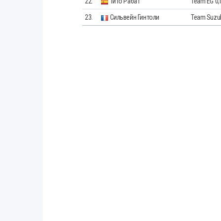
22.
Тито Рабат
Team EG 0,
23.
Сильвейн Гинтоли
Team Suzu