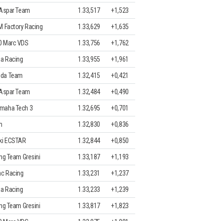
 Aspar Team
1.33,517
+1,523
M Factory Racing
1.33,629
+1,635
0 Marc VDS
1.33,756
+1,762
ia Racing
1.33,955
+1,961
nda Team
1.32,415
+0,421
 Aspar Team
1.32,484
+0,490
maha Tech 3
1.32,695
+0,701
m
1.32,830
+0,836
ki ECSTAR
1.32,844
+0,850
ing Team Gresini
1.33,187
+1,193
c Racing
1.33,231
+1,237
ia Racing
1.33,233
+1,239
ing Team Gresini
1.33,817
+1,823