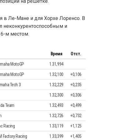
 позиции на решетке.
в Ле-Мане и для Хорхе Лоренсо. В
ыл неконкурентоспособным и
6-м местом.
Время
Отст.
Yamaha MotoGP
1.31,994
Yamaha MotoGP
1.32,100
+0,106
maha Tech 3
1.32,229
+0,235
1.32,300
+0,306
nda Team
1.32,493
+0,499
m
1.32,726
+0,732
c Racing
1.33,119
+1,125
M Factory Racing
1.33,399
+1,405