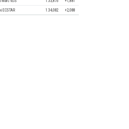
0 Marc VDS
1.33,875
+1,881
ki ECSTAR
1.34,082
+2,088