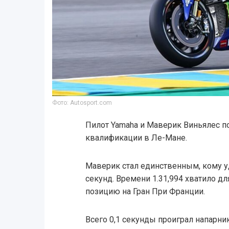
Фото: Autosport.com
Пилот Yamaha и Маверик Виньялес п
квалификации в Ле-Мане.
Маверик стал единственным, кому у
секунд. Времени 1.31,994 хватило дл
позицию на Гран При Франции.
Всего 0,1 секунды проиграл напарни