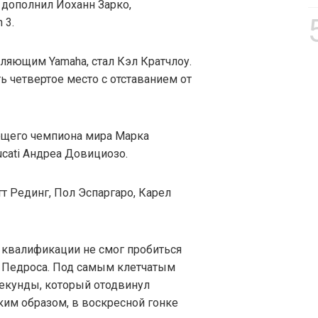
я дополнил Йоханн Зарко,
 3.
яющим Yamaha, стал Кэл Кратчлоу.
ь четвертое место с отставанием от
ющего чемпиона мира Марка
cati Андреа Довициозо.
т Рединг, Пол Эспаргаро, Карел
 квалификации не смог пробиться
ь Педроса. Под самым клетчатым
секунды, который отодвинул
аким образом, в воскресной гонке