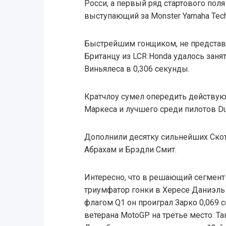
Росси, а первый ряд стартового пол
выступающий за Monster Yamaha Tech
Быстрейшим гонщиком, не представл
Британцу из LCR Honda удалось занят
Виньялеса в 0,306 секунды.
Кратчлоу сумел опередить действу
Маркеса и лучшего среди пилотов Du
Дополнили десятку сильнейших Скот
Абрахам и Брэдли Смит.
Интересно, что в решающий сегмент
триумфатор гонки в Хересе Даниэл
флагом Q1 он проиграл Зарко 0,069 
ветерана MotoGP на третье место. Т