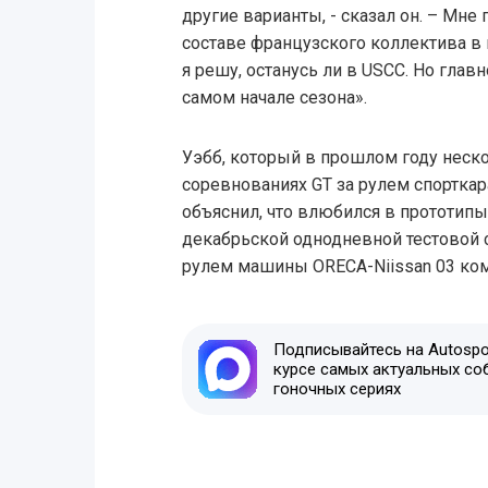
другие варианты, - сказал он. – Мне
составе французского коллектива в 
я решу, останусь ли в USCC. Но главн
самом начале сезона».
Уэбб, который в прошлом году неско
соревнованиях GT за рулем спортка
объяснил, что влюбился в прототипы
декабрьской однодневной тестовой с
рулем машины ORECA-Niissan 03 кома
Подписывайтесь на Autospor
курсе самых актуальных со
гоночных сериях