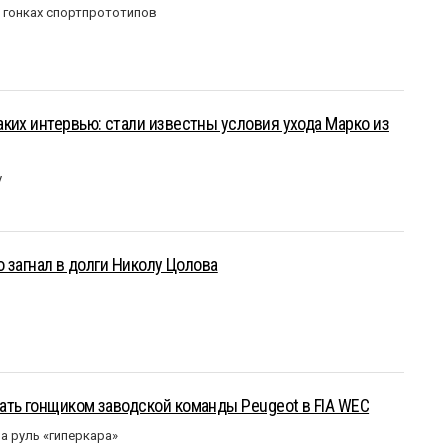
в гонках спортпрототипов
ких интервью: стали известны условия ухода Марко из
у
о загнал в долги Николу Цолова
ать гонщиком заводской команды Peugeot в FIA WEC
а руль «гиперкара»