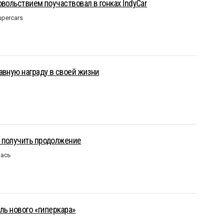
овольствием поучаствовал в гонках IndyCar
upercars
авную награду в своей жизни
 получить продолжение
лась
ль нового «гиперкара»