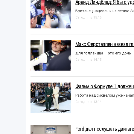
Арвид Линдблад: Я бы с уд
Британец нацелен и на серию S
Сегодня в 15:16
Макс Ферстаппен назвал гл
Для голландца — это его дочь
Сегодня в 14:15
Фильм о Формуле 1 должен
Работа над сиквелом уже нача
Сегодня в 13:14
Ford дал послушать двигате