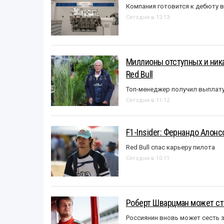
Компания готовится к дебюту 
Сегодня в 12:13
Миллионы отступных и ника
Red Bull
Топ-менеджер получил выплат
Сегодня в 11:12
F1-Insider: Фернандо Алонс
Red Bull спас карьеру пилота
Сегодня в 10:11
Роберт Шварцман может ст
Россиянин вновь может сесть з