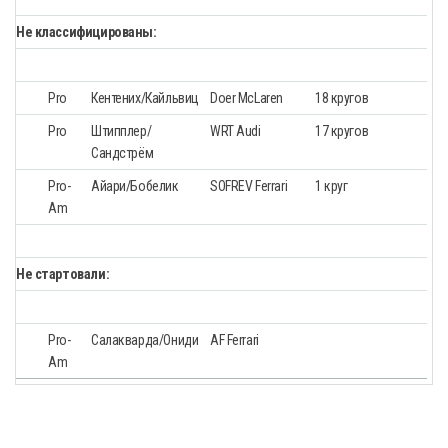
Не классифицированы:
Pro
Кентених/Кайльвиц
Doer McLaren
18
кругов
Pro
Штипплер/
WRT Audi
17 кругов
Сандстрём
Pro-
Айари/Бобелик
SOFREV Ferrari
1 круг
Am
Не стартовали:
Pro-
Салакварда/Ониди
AF Ferrari
Am