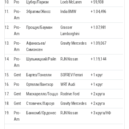
10.
Pro
Цубер/Паризи
Loeb McLaren
+ 59,938
11.
Pro-
Эбрагим/Жюсс
India BMW
+ 1.04,496
Am
12.
Pro-
Прощук/Бауман
Grasser
+ 1.07,981
Am
Lamborghini
13.
Pro-
Афанасьев/
Gravity Mercedes
+ 1.09,067
Am
Симонсен
14.
Pro-
Шульжицкий/Райп
RJN Nissan
+ 1.19,144
Am
15.
Gent
Бартез/Тонелли
SOFREV Ferrari
+ 1 круг
16.
Pro
Ортелли/Вантхор
WRT Audi
+ 1 круг
17.
Gent
Маскарелло/Тоццо
Rodrive Ford
+ 2 круга
18.
Gent
Стовичек/Хароуз
Gravity Mercedes
+ 2 круга
19.
Pro-
Банкомб/Ордонес
RJN Nissan
+ 3 круга/НФ
Am