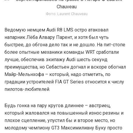
Фото: Laurent Chauveau
Ведомую немцем Audi R8 LMS остро атаковал
напарник Лёба Алвару Парент, и хотя был чуть
быстрее, до обгона дело так и не дошло. На пит-стопе
более опытные механики команды WRT сработали
лучше, обеспечив экипажу Audi шесть секунд
преимущества, но Себастьен догнал и вскоре обогнал
Майр-Мельнхофа – который, надо отметить, по
градации устроителей FIA GT Series относится к числу
пилотов-любителей.
Будь гонка на пару кругов длиннее – австриец,
который жаловался на повышенный износ резины и
плохое сцепление, упустил бы и второе место, но
молодому чемпиону GT3 Максимилиану Буку просто