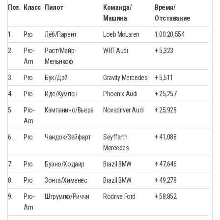
Поз.
Класс
Пилот
Команда/
Время/
Машина
Отставание
1.
Pro
Лёб/Парент
Loeb McLaren
1:00.20,554
2.
Pro-
Раст/Майр-
WRT Audi
+ 5,323
Am
Мельнхоф
3.
Pro
Бук/Дэй
Gravity Mercedes
+ 5,511
4.
Pro
Иде/Кумпен
Phoenix Audi
+ 25,257
5.
Pro-
Кампаничо/Вьера
Novadriver Audi
+ 25,928
Am
6.
Pro
Чандок/Зейфарт
Seyffarth
+ 41,088
Mercedes
7.
Pro
Буэно/Ходаир
Brazil BMW
+ 47,646
8.
Pro
Зонта/Хименес
Brazil BMW
+ 49,278
9.
Pro-
Штрумпф/Риччи
Rodrive Ford
+ 58,852
Am