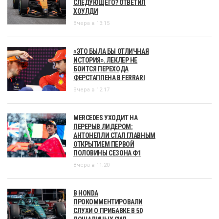
СЛЕДУЮЩЕГО? ОТВЕТИЛ
ХОУЛДИ
Вчера в 13:15
«ЭТО БЫЛА БЫ ОТЛИЧНАЯ
ИСТОРИЯ». ЛЕКЛЕР НЕ
БОИТСЯ ПЕРЕХОДА
ФЕРСТАППЕНА В FERRARI
Вчера в 12:17
MERCEDES УХОДИТ НА
ПЕРЕРЫВ ЛИДЕРОМ:
АНТОНЕЛЛИ СТАЛ ГЛАВНЫМ
ОТКРЫТИЕМ ПЕРВОЙ
ПОЛОВИНЫ СЕЗОНА Ф1
Вчера в 11:20
В HONDA
ПРОКОММЕНТИРОВАЛИ
СЛУХИ О ПРИБАВКЕ В 50