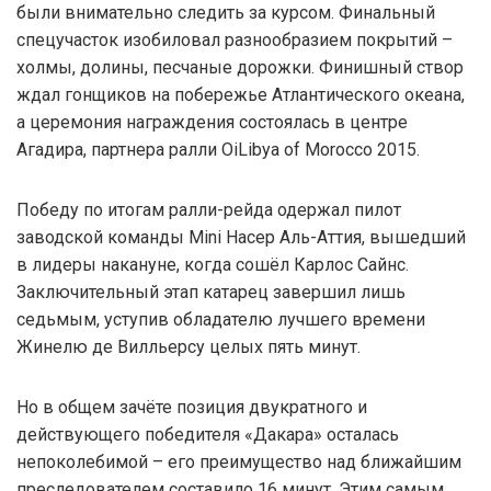
были внимательно следить за курсом. Финальный
спецучасток изобиловал разнообразием покрытий –
холмы, долины, песчаные дорожки. Финишный створ
ждал гонщиков на побережье Атлантического океана,
а церемония награждения состоялась в центре
Агадира, партнера ралли OiLibya of Morocco 2015.
Победу по итогам ралли-рейда одержал пилот
заводской команды Mini Насер Аль-Аттия, вышедший
в лидеры накануне, когда сошёл Карлос Сайнс.
Заключительный этап катарец завершил лишь
седьмым, уступив обладателю лучшего времени
Жинелю де Вилльерсу целых пять минут.
Но в общем зачёте позиция двукратного и
действующего победителя «Дакара» осталась
непоколебимой – его преимущество над ближайшим
преследователем составило 16 минут. Этим самым