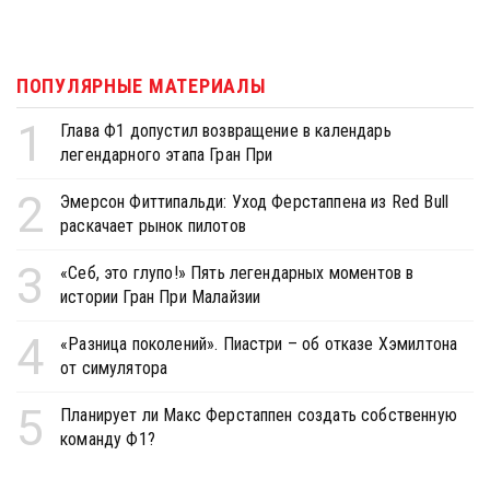
ПОПУЛЯРНЫЕ МАТЕРИАЛЫ
1
Глава Ф1 допустил возвращение в календарь
легендарного этапа Гран При
2
Эмерсон Фиттипальди: Уход Ферстаппена из Red Bull
раскачает рынок пилотов
3
«Себ, это глупо!» Пять легендарных моментов в
истории Гран При Малайзии
4
«Разница поколений». Пиастри – об отказе Хэмилтона
от симулятора
5
Планирует ли Макс Ферстаппен создать собственную
команду Ф1?