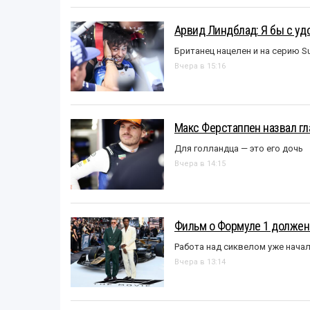
Арвид Линдблад: Я бы с уд
Британец нацелен и на серию S
Вчера в 15:16
Макс Ферстаппен назвал гл
Для голландца — это его дочь
Вчера в 14:15
Фильм о Формуле 1 должен
Работа над сиквелом уже нача
Вчера в 13:14