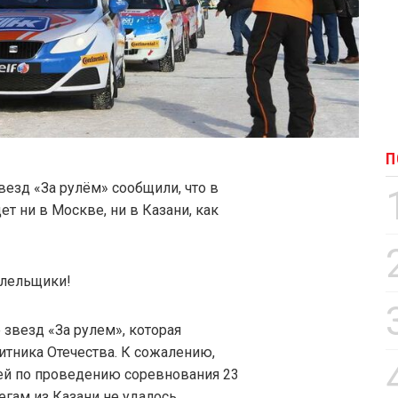
П
езд «За рулём» сообщили, что в
ет ни в Москве, ни в Казани, как
олельщики!
 звезд «За рулем», которая
итника Отечества. К сожалению,
ей по проведению соревнования 23
егам из Казани не удалось