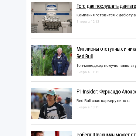
Ford дал послушать двигате
Компания готовится к дебюту 
Вчера в 12:13
Миллионы отступных и ника
Red Bull
Топ-менеджер получил выплат
Вчера в 11:12
F1-Insider: Фернандо Алонс
Red Bull спас карьеру пилота
Вчера в 10:11
Роберт Шварцман может ст