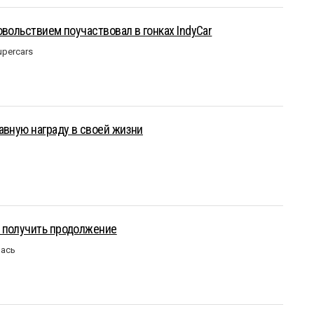
овольствием поучаствовал в гонках IndyCar
upercars
авную награду в своей жизни
 получить продолжение
лась