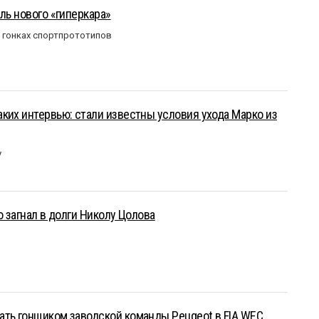
ль нового «гиперкара»
в гонках спортпрототипов
ких интервью: стали известны условия ухода Марко из
у
о загнал в долги Николу Цолова
ать гонщиком заводской команды Peugeot в FIA WEC