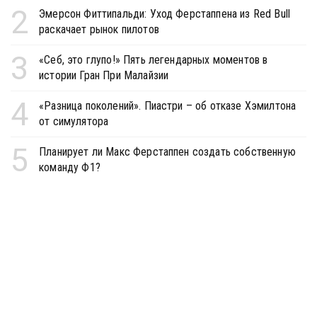
2
Эмерсон Фиттипальди: Уход Ферстаппена из Red Bull
раскачает рынок пилотов
3
«Себ, это глупо!» Пять легендарных моментов в
истории Гран При Малайзии
4
«Разница поколений». Пиастри – об отказе Хэмилтона
от симулятора
5
Планирует ли Макс Ферстаппен создать собственную
команду Ф1?