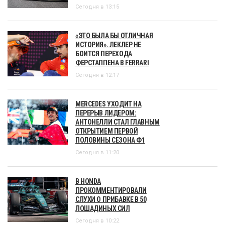
Сегодня в 13:15
«ЭТО БЫЛА БЫ ОТЛИЧНАЯ
ИСТОРИЯ». ЛЕКЛЕР НЕ
БОИТСЯ ПЕРЕХОДА
ФЕРСТАППЕНА В FERRARI
Сегодня в 12:17
MERCEDES УХОДИТ НА
ПЕРЕРЫВ ЛИДЕРОМ:
АНТОНЕЛЛИ СТАЛ ГЛАВНЫМ
ОТКРЫТИЕМ ПЕРВОЙ
ПОЛОВИНЫ СЕЗОНА Ф1
Сегодня в 11:20
В HONDA
ПРОКОММЕНТИРОВАЛИ
СЛУХИ О ПРИБАВКЕ В 50
ЛОШАДИНЫХ СИЛ
Сегодня в 10:22