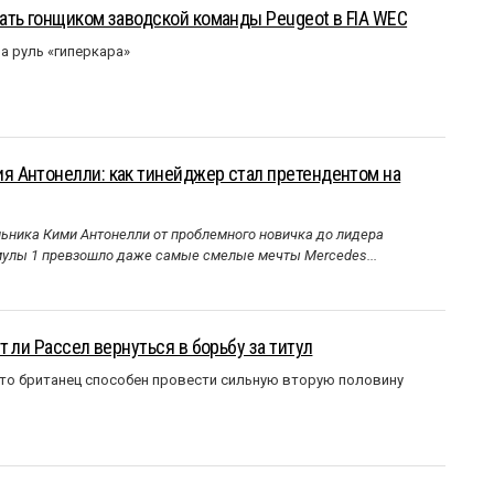
ать гонщиком заводской команды Peugeot в FIA WEC
а руль «гиперкара»
 Антонелли: как тинейджер стал претендентом на
ника Кими Антонелли от проблемного новичка до лидера
улы 1 превзошло даже самые смелые мечты Mercedes...
 ли Рассел вернуться в борьбу за титул
что британец способен провести сильную вторую половину