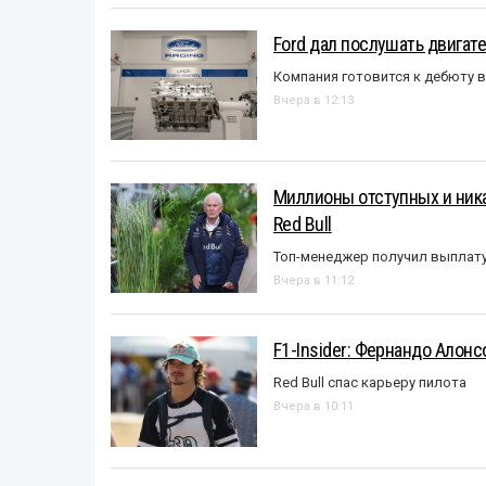
Ford дал послушать двигате
Компания готовится к дебюту 
Вчера в 12:13
Миллионы отступных и ника
Red Bull
Топ-менеджер получил выплат
Вчера в 11:12
F1-Insider: Фернандо Алонс
Red Bull спас карьеру пилота
Вчера в 10:11