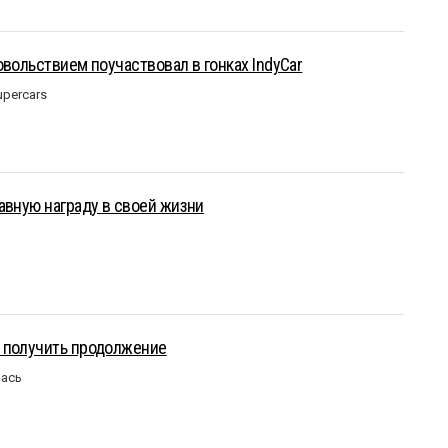
овольствием поучаствовал в гонках IndyCar
upercars
авную награду в своей жизни
 получить продолжение
лась