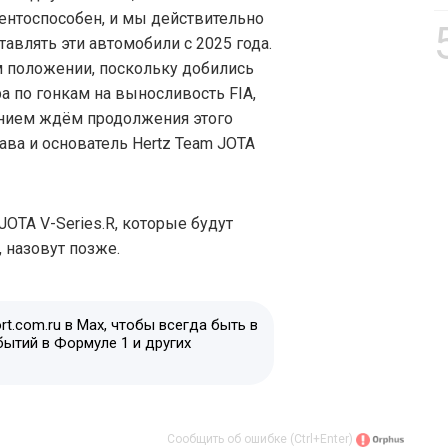
ентоспособен, и мы действительно
авлять эти автомобили с 2025 года.
 положении, поскольку добились
а по гонкам на выносливость FIA,
ением ждём продолжения этого
глава и основатель Hertz Team JOTA
JOTA V-Series.R, которые будут
 назовут позже.
t.com.ru в Max, чтобы всегда быть в
бытий в Формуле 1 и других
Сообщить об ошибке (Ctrl+Enter)