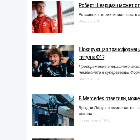
Роберт Шварцман может ст
Россиянин вновь может сесть з
Вчера в 9:10
Шокирующая трансформация
титул в Ф1?
Преображение вчерашнего школь
чемпионата и суперзвезды Форм
Вчера в 8:30
В Mercedes ответили, может
Брэдли Лорд не сомневается, 
сезона
Позавчера в 19:12