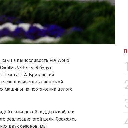
П
онкам на выносливость FIA World
adillac V-Series.R будут
tz Team JOTA. Британский
orsche в качестве клиентской
их машины на протяжении целого
ндой с заводской поддержкой, так
 это реализация этой цели. Сражаясь
едних двух сезонов, мы