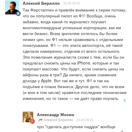
Алексей Берилло
20.05 05:30
Так Ферстаппен и привлёк внимание к серии потому, 
что он популярный пилот из Ф1! Вообще, очень 
забавно, когда какой-то журналист поучает 
многомиллиардные успешные корпорации, как им 
вести бизнес. Всем зрителям хотелось бы более 
низких цен, но Ф1 нельзя сравнивать с отдельными 
покатушками. Ф1 — это элита автоспорта, её такой 
сделали намеренно, отделив от всего остального. 
Эти пожелания журналиста схожи с тем, если бы он 
предлагал снизить цены на iPhone, которые и так 
покупают массово. Что будет, если снизить цены на 
айфоны раза в три? Да ничего, кроме снижения 
дохода у Apple. Вот так же и тут. Ф1 и так на 
подъёме в плане бизнеса. Другое дело, что не всем 
(и мне в том числе) нравятся последние технические 
изменения, но то такое — не даёт право поучать.
5
Александр Мосин
Алексей Берилло
20.05 08:23
про "сделать доступнее паддок" вообще 