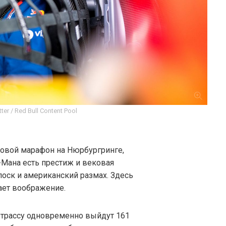
ter / Red Bull Content Pool
асовой марафон на Нюрбургринге,
е-Мана есть престиж и вековая
лоск и американский размах. Здесь
ает воображение.
на трассу одновременно выйдут 161