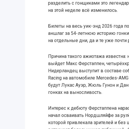
разделить с гонщиками это легенда
на этой неделе всё изменилось.
Билеты на весь уик-энд 2026 года 
аншлаг за 54-летнюю историю гонки
на отдельные дни, да и те уже почти
Причина такого ажиотажа известна: н
выйдет Макс Ферстаппен, четырёхк
Нидерландец выступит в составе со
Racing на автомобиле Mercedes-AMG 
будут Лукас Ауэр, Жюль Гунон и Да
гонках на выносливость.
Интерес к дебюту Ферстаппена нарас
начал осваивать Нордшляйфе за рулём
которой привлекала зрителей и без 