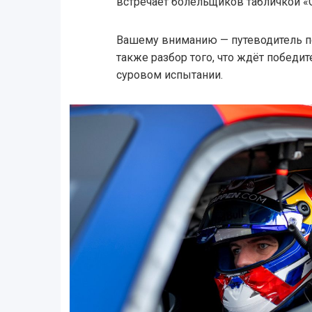
встречает болельщиков табличкой «С
Вашему вниманию — путеводитель по 
также разбор того, что ждёт победи
суровом испытании.