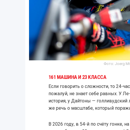
Фото: Joerg Mit
161 МАШИНА И 23 КЛАССА
Если говорить о сложности, то 24-ч
пожалуй, не знает себе равных. У Л
история, у Дайтоны — голливудский 
же речь о масштабе, который пораж
В 2026 году, в 54-й по счёту гонке, 