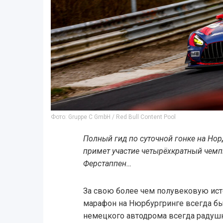
Фото: Gruppe C GmbH / Red Bull Content Pool
Полный гид по суточной гонке на Нор
примет участие четырёхкратный чем
Ферстаппен…
За свою более чем полувековую исто
марафон на Нюрбургринге всегда бы
немецкого автодрома всегда радушн