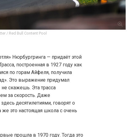
ter / Red Bull Content Pool
тля» Нюрбургринга — придаёт этой
расса, построенная в 1927 году как
яся по горам Айфеля, получила
ад». Это выражение придумал
 не скажешь. Эта трасса
чем за скорость. Даже
здесь десятилетиями, говорят о
а же это настоящая школа с очень
вые прошла в 1970 году. Тогда это