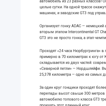
автомобиль из 23 разных классов! О
целые сутки. На одной трассе окажу
машинах, и заводские GT3 под управ
Организует гонку ADAC — немецкий а
вторым этапом Intercontinental GT Cha
GT3 это не просто гонка, а этап чемпи
Проходят «24 часа Нюрбургринга» в 
примерно в 70 километрах к югу от 
складывается из двух частей: совре
«Северной петли» — Нордшляйфе. Вм
25,378 километра — одно из самых д
За один круг гонщики проходят боле
перепады высот свыше 300 метров и
автомобилю топового класса GT3 тре
проехать этот длинный круг.