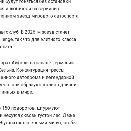
ни будут гоняться без остановки
тся и любители на серийных
лением звёзд мирового автоспорта.
втоклуб. В 2026-м заезд станет
llenge, так что для элитного класса
оната.
горах Айфель на западе Германии,
Кёльна. Конфигурация трассы
менного автодрома и легендарной
есте они образуют кольцо длиной
линных в мире.
е 150 поворотов, штурмуют
 несутся сквозь густой лес. Даже
буется около восьми минут, чтобы