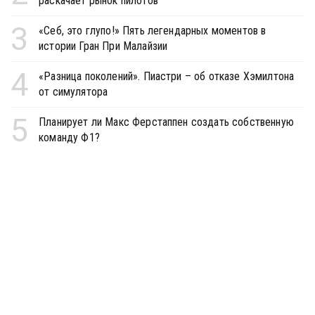
раскачает рынок пилотов
3
«Себ, это глупо!» Пять легендарных моментов в
истории Гран При Малайзии
4
«Разница поколений». Пиастри – об отказе Хэмилтона
от симулятора
5
Планирует ли Макс Ферстаппен создать собственную
команду Ф1?