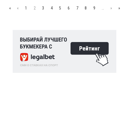
«
‹
1
2
3
4
5
6
7
8
9
…
›
»