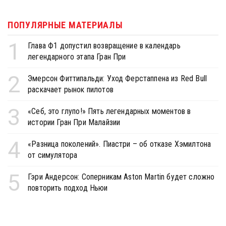
ПОПУЛЯРНЫЕ МАТЕРИАЛЫ
1
Глава Ф1 допустил возвращение в календарь
легендарного этапа Гран При
2
Эмерсон Фиттипальди: Уход Ферстаппена из Red Bull
раскачает рынок пилотов
3
«Себ, это глупо!» Пять легендарных моментов в
истории Гран При Малайзии
4
«Разница поколений». Пиастри – об отказе Хэмилтона
от симулятора
5
Гэри Андерсон: Соперникам Aston Martin будет сложно
повторить подход Ньюи