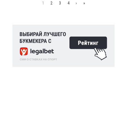
1
2
3
4
›
»