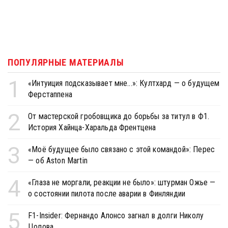
ПОПУЛЯРНЫЕ МАТЕРИАЛЫ
1
«Интуиция подсказывает мне...»: Култхард — о будущем
Ферстаппена
2
От мастерской гробовщика до борьбы за титул в Ф1.
История Хайнца-Харальда Френтцена
3
«Моё будущее было связано с этой командой»: Перес
— об Aston Martin
4
«Глаза не моргали, реакции не было»: штурман Ожье —
о состоянии пилота после аварии в Финляндии
5
F1-Insider: Фернандо Алонсо загнал в долги Николу
Цолова