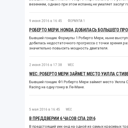
везением, однако при этом испанец не умаляет заслуг 
9 июня 2016 в 16:45
ФОРМУЛА 1
РОБЕРТО МЕРИ: HONDA ДОБИЛАСЬ БОЛЬШЕГО ПРО
Бывший гонщик Формулы 1 Роберто Мери, ныне выступаю
добилась недостаточного прогресса с точки зрения ра
значительно повысить мощность двигателя.
2 июня 2016 в 17:38
WEC
WEC: РОБЕРТО МЕРИ ЗАЙМЕТ МЕСТО УИЛЛА СТИВЕ
Бывший гонщик Ф1 Роберто Мери займет место Уилла С
Racing на одну гонку в Ле-Мане.
5 мая 2016 в 16:45
WEC
В ПРЕДДВЕРИИ 6 ЧАСОВ СПА 2016
В предстоящий уик-энд на одной из самых красивых тр