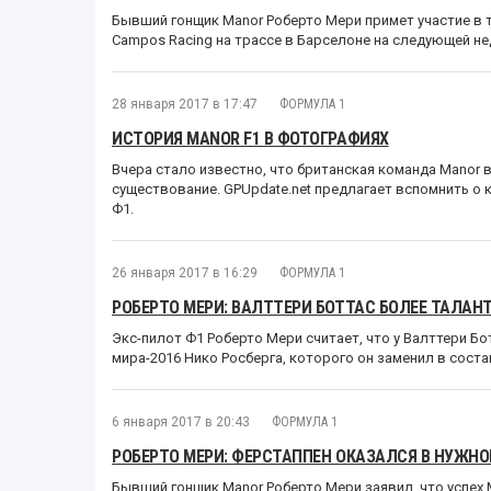
Бывший гонщик Manor Роберто Мери примет участие в 
Campos Racing на трассе в Барселоне на следующей не
28 января 2017 в 17:47
ФОРМУЛА 1
ИСТОРИЯ MANOR F1 В ФОТОГРАФИЯХ
Вчера стало известно, что британская команда Manor
существование. GPUpdate.net предлагает вспомнить о
Ф1.
26 января 2017 в 16:29
ФОРМУЛА 1
РОБЕРТО МЕРИ: ВАЛТТЕРИ БОТТАС БОЛЕЕ ТАЛАН
Экс-пилот Ф1 Роберто Мери считает, что у Валттери Бо
мира-2016 Нико Росберга, которого он заменил в соста
6 января 2017 в 20:43
ФОРМУЛА 1
РОБЕРТО МЕРИ: ФЕРСТАППЕН ОКАЗАЛСЯ В НУЖНО
Бывший гонщик Manor Роберто Мери заявил, что успех 