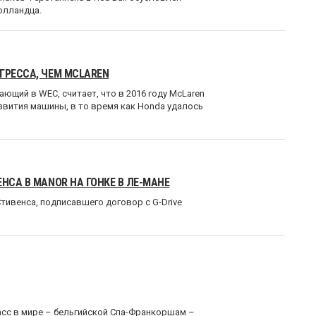
голландца.
ГРЕССА, ЧЕМ MCLAREN
щий в WEC, считает, что в 2016 году McLaren
звития машины, в то время как Honda удалось
НСА В MANOR НА ГОНКЕ В ЛЕ-МАНЕ
тивенса, подписавшего договор с G-Drive
асс в мире – бельгийской Спа-Франкоршам –