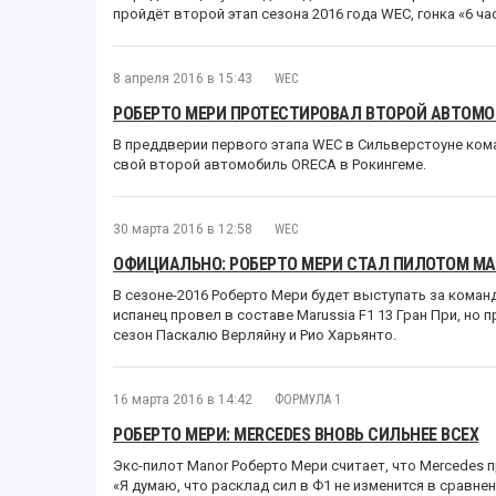
пройдёт второй этап сезона 2016 года WEC, гонка «6 ча
8 апреля 2016 в 15:43
WEC
РОБЕРТО МЕРИ ПРОТЕСТИРОВАЛ ВТОРОЙ АВТОМО
В преддверии первого этапа WEC в Сильверстоуне ком
свой второй автомобиль ORECA в Рокингеме.
30 марта 2016 в 12:58
WEC
ОФИЦИАЛЬНО: РОБЕРТО МЕРИ СТАЛ ПИЛОТОМ MA
В сезоне-2016 Роберто Мери будет выступать за команд
испанец провел в составе Marussia F1 13 Гран При, но 
сезон Паскалю Верляйну и Рио Харьянто.
16 марта 2016 в 14:42
ФОРМУЛА 1
РОБЕРТО МЕРИ: MERCEDES ВНОВЬ СИЛЬНЕЕ ВСЕХ
Экс-пилот Manor Роберто Мери считает, что Mercedes 
«Я думаю, что расклад сил в Ф1 не изменится в сравне