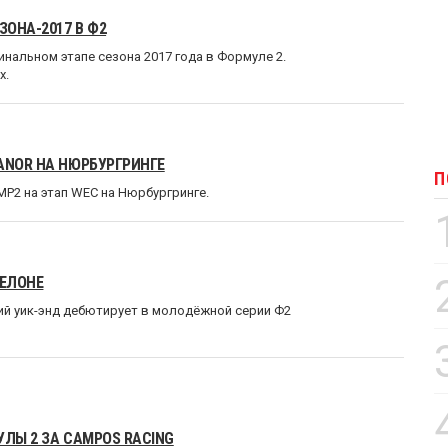
ЗОНА-2017 В Ф2
нальном этапе сезона 2017 года в Формуле 2.
x.
ANOR НА НЮРБУРГРИНГЕ
П
MP2 на этап WEC на Нюрбургринге.
СЕЛОНЕ
й уик-энд дебютирует в молодёжной серии Ф2
УЛЫ 2 ЗА CAMPOS RACING