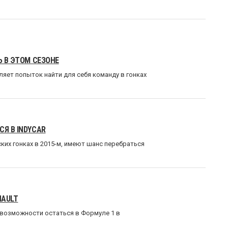
Ь В ЭТОМ СЕЗОНЕ
яет попыток найти для себя команду в гонках
Я В INDYCAR
их гонках в 2015-м, имеют шанс перебраться
NAULT
 возможности остаться в Формуле 1 в