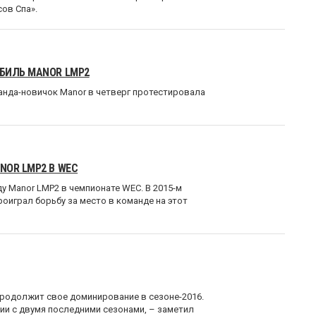
сов Спа».
БИЛЬ MANOR LMP2
анда-новичок Manor в четверг протестировала
NOR LMP2 В WEC
у Manor LMP2 в чемпионате WEC. В 2015-м
проиграл борьбу за место в команде на этот
продолжит свое доминирование в сезоне-2016.
нии с двумя последними сезонами, – заметил