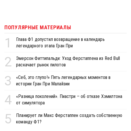
ПОПУЛЯРНЫЕ МАТЕРИАЛЫ
1
Глава Ф1 допустил возвращение в календарь
легендарного этапа Гран При
2
Эмерсон Фиттипальди: Уход Ферстаппена из Red Bull
раскачает рынок пилотов
3
«Себ, это глупо!» Пять легендарных моментов в
истории Гран При Малайзии
4
«Разница поколений». Пиастри – об отказе Хэмилтона
от симулятора
5
Планирует ли Макс Ферстаппен создать собственную
команду Ф1?